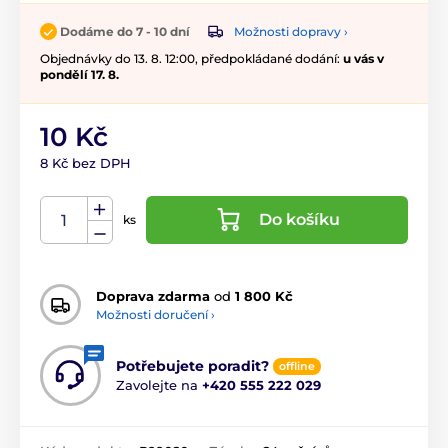
Možnosti dopravy ›
Dodáme do 7 - 10 dní
Objednávky do 13. 8. 12:00, předpokládané dodání:
u vás v
pondělí 17. 8.
10 Kč
8 Kč bez DPH
Do košíku
ks
Doprava zdarma
od
1 800 Kč
Možnosti doručení ›
Potřebujete poradit?
offline
Zavolejte na
+420 555 222 029