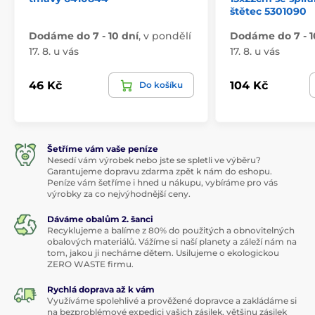
štětec 5301090
Dodáme do 7 - 10 dní
,
v pondělí
Dodáme do 7 - 1
17. 8. u vás
17. 8. u vás
46 Kč
104 Kč
Do košíku
Šetříme vám vaše peníze
Nesedí vám výrobek nebo jste se spletli ve výběru?
Garantujeme dopravu zdarma zpět k nám do eshopu.
Peníze vám šetříme i hned u nákupu, vybíráme pro vás
výrobky za co nejvýhodnější ceny.
Dáváme obalům 2. šanci
Recyklujeme a balíme z 80% do použitých a obnovitelných
obalových materiálů. Vážíme si naší planety a záleží nám na
tom, jakou ji necháme dětem. Usilujeme o ekologickou
ZERO WASTE firmu.
Rychlá doprava až k vám
Využíváme spolehlivé a prověžené dopravce a zakládáme si
na bezproblémové expedici vašich zásilek, většinu zásilek