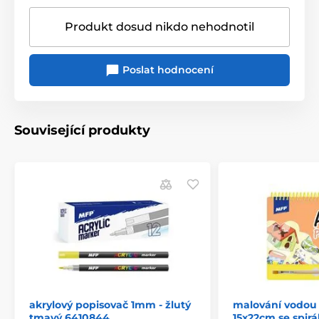
Produkt dosud nikdo nehodnotil
Poslat hodnocení
Související produkty
akrylový popisovač 1mm - žlutý
malování vodou 
tmavý 6410844
15x22cm se spirál