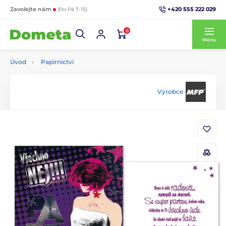
+420 555 222 029
Zavolejte nám
(Po-Pá 7-15)
0
Menu
Úvod
Papírnictví
Výrobce