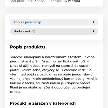
Kód produktu:
P99020
Záruka:
24 měsíců
Popis a parametry
Hodnocení
(0)
Popis produktu
Srdečné blahopřání k narozeninám s textem. Text na
přední straně přání: Všechno nej Text uvnitř přání:
Dnes si užij radosti, nemysli na starosti. Se super
partou kolem sebe, vždycky se Ti všechno vede. Se
všemi teď pojď se bavit, dnes se bude jenom slavit.
Vše nej přeje Papír: pohlednicový karton 240 g Přání je
baleno v sáčku, součástí balení je i dopisní obálka
Přání je na obale označené doporučenou prodejní
cenou.
Produkt je zařazen v kategoriích