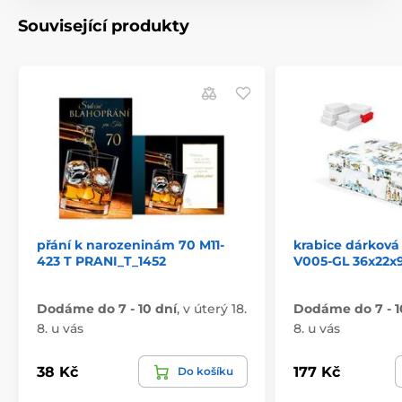
Související produkty
přání k narozeninám 70 M11-
krabice dárková
423 T PRANI_T_1452
V005-GL 36x22x
Dodáme do 7 - 10 dní
,
v úterý 18.
Dodáme do 7 - 1
8. u vás
8. u vás
38 Kč
177 Kč
Do košíku