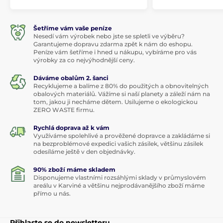
Šetříme vám vaše peníze
Nesedí vám výrobek nebo jste se spletli ve výběru?
Garantujeme dopravu zdarma zpět k nám do eshopu.
Peníze vám šetříme i hned u nákupu, vybíráme pro vás
výrobky za co nejvýhodnější ceny.
Dáváme obalům 2. šanci
Recyklujeme a balíme z 80% do použitých a obnovitelných
obalových materiálů. Vážíme si naší planety a záleží nám na
tom, jakou ji necháme dětem. Usilujeme o ekologickou
ZERO WASTE firmu.
Rychlá doprava až k vám
Využíváme spolehlivé a prověžené dopravce a zakládáme si
na bezproblémové expedici vašich zásilek, většinu zásilek
odesíláme ještě v den objednávky.
90% zboží máme skladem
Disponujeme vlastními rozsáhlými sklady v průmyslovém
areálu v Karviné a většinu nejprodávanějšího zboží máme
přímo u nás.
Přihlaste se do newsletteru