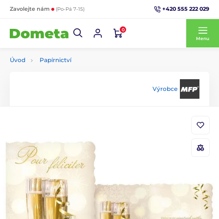
+420 555 222 029
Zavolejte nám
(Po-Pá 7-15)
0
Menu
Úvod
Papírnictví
Výrobce