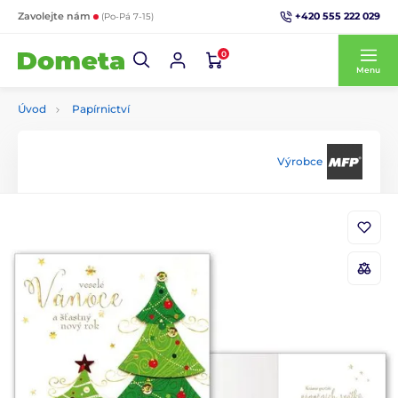
+420 555 222 029
Zavolejte nám
(Po-Pá 7-15)
0
Menu
Úvod
Papírnictví
Výrobce