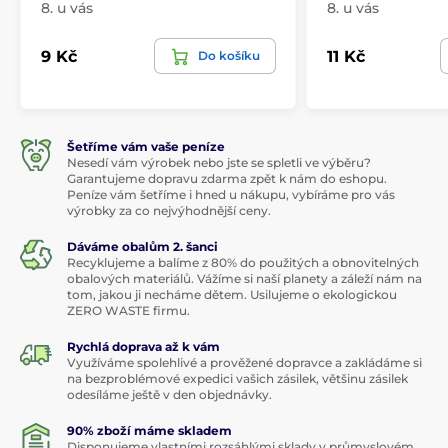
8. u vás
8. u vás
9 Kč
11 Kč
Do košíku
Šetříme vám vaše peníze
Nesedí vám výrobek nebo jste se spletli ve výběru?
Garantujeme dopravu zdarma zpět k nám do eshopu.
Peníze vám šetříme i hned u nákupu, vybíráme pro vás
výrobky za co nejvýhodnější ceny.
Dáváme obalům 2. šanci
Recyklujeme a balíme z 80% do použitých a obnovitelných
obalových materiálů. Vážíme si naší planety a záleží nám na
tom, jakou ji necháme dětem. Usilujeme o ekologickou
ZERO WASTE firmu.
Rychlá doprava až k vám
Využíváme spolehlivé a prověžené dopravce a zakládáme si
na bezproblémové expedici vašich zásilek, většinu zásilek
odesíláme ještě v den objednávky.
90% zboží máme skladem
Disponujeme vlastními rozsáhlými sklady v průmyslovém