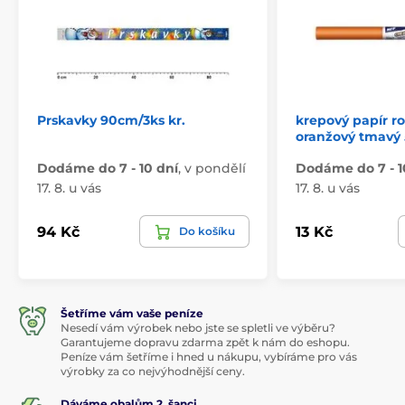
Prskavky 90cm/3ks kr.
krepový papír r
oranžový tmavý 
Dodáme do 7 - 10 dní
,
v pondělí
Dodáme do 7 - 1
17. 8. u vás
17. 8. u vás
94 Kč
13 Kč
Do košíku
Šetříme vám vaše peníze
Nesedí vám výrobek nebo jste se spletli ve výběru?
Garantujeme dopravu zdarma zpět k nám do eshopu.
Peníze vám šetříme i hned u nákupu, vybíráme pro vás
výrobky za co nejvýhodnější ceny.
Dáváme obalům 2. šanci