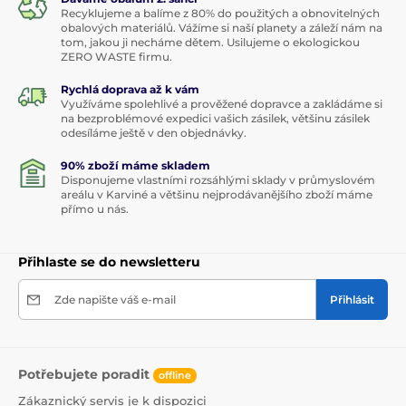
Recyklujeme a balíme z 80% do použitých a obnovitelných
obalových materiálů. Vážíme si naší planety a záleží nám na
tom, jakou ji necháme dětem. Usilujeme o ekologickou
ZERO WASTE firmu.
Rychlá doprava až k vám
Využíváme spolehlivé a prověžené dopravce a zakládáme si
na bezproblémové expedici vašich zásilek, většinu zásilek
odesíláme ještě v den objednávky.
90% zboží máme skladem
Disponujeme vlastními rozsáhlými sklady v průmyslovém
areálu v Karviné a většinu nejprodávanějšího zboží máme
přímo u nás.
Přihlaste se do newsletteru
Zde napište váš e-mail
Přihlásit
Potřebujete poradit
offline
Zákaznický servis je k dispozici