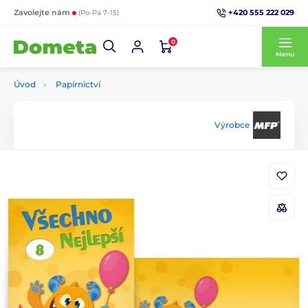
+420 555 222 029
Zavolejte nám
(Po-Pá 7-15)
0
Menu
Úvod
Papírnictví
Výrobce