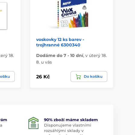
voskovky 12 ks barev -
kr
trojhranné 6300340
rů
terý 18.
Dodáme do 7 - 10 dní
,
v úterý 18.
Do
8. u vás
8. 
26 Kč
13
ošíku
Do košíku
 vám
90% zboží máme skladem
 a
Disponujeme vlastními
rozsáhlými sklady v