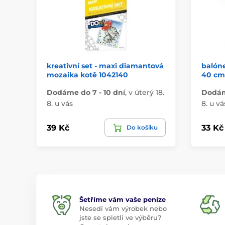
kreativní set - maxi diamantová
balóne
mozaika kotě 1042140
40 cm 
Dodáme do 7 - 10 dní
,
v úterý 18.
Dodáme
8. u vás
8. u vá
39 Kč
33 Kč
Do košíku
Šetříme vám vaše peníze
Nesedí vám výrobek nebo
jste se spletli ve výběru?