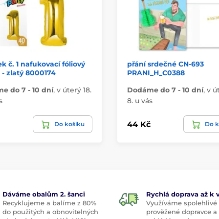
k č. 1 nafukovací fóliový
přání srdečné CN-693
- zlatý 8000174
PRANI_H_C0388
 do 7 - 10 dní
,
v úterý 18.
Dodáme do 7 - 10 dní
,
v ú
s
8. u vás
44 Kč
Do košíku
Do k
Dáváme obalům 2. šanci
Rychlá doprava až k
Recyklujeme a balíme z 80%
Využíváme spolehlivé
do použitých a obnovitelných
prověžené dopravce a