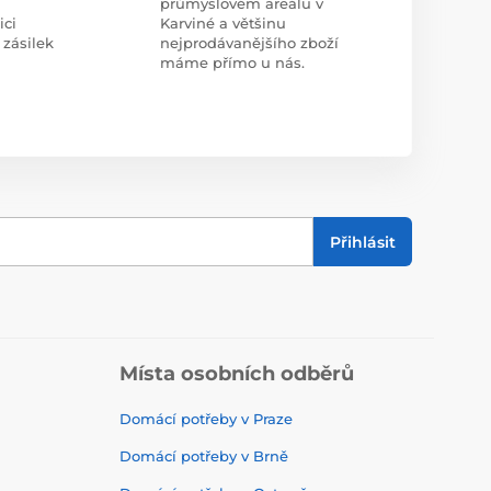
průmyslovém areálu v
ici
Karviné a většinu
 zásilek
nejprodávanějšího zboží
máme přímo u nás.
Přihlásit
Místa osobních odběrů
Domácí potřeby v Praze
Domácí potřeby v Brně