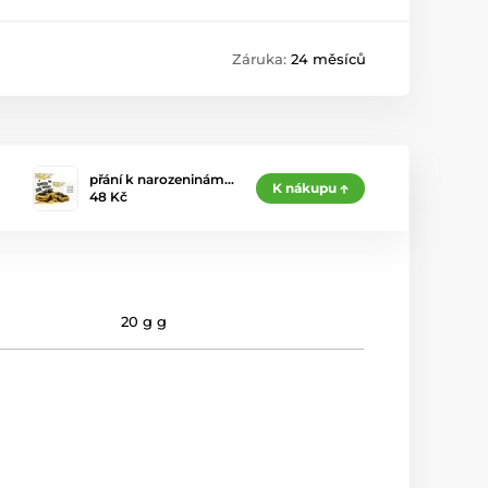
Záruka:
24 měsíců
přání k narozeninám…
K nákupu
48 Kč
20 g g