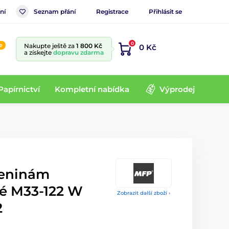
ní
Seznam přání
Registrace
Přihlásit se
0
e
Nakupte ještě za
1 800 Kč
0 Kč
a získejte
dopravu zdarma
Papírnictví
Kompletní nabídka
Výprodej
zeninám
ké M33-122 W
Zobrazit další zboží ›
2