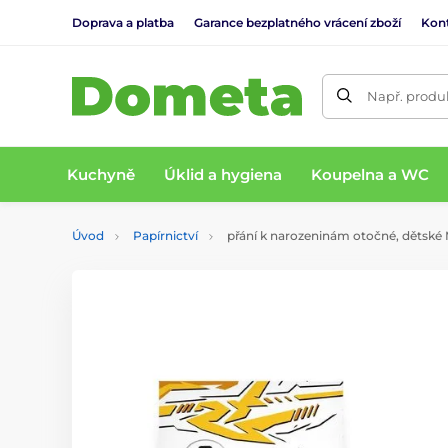
Doprava a platba
Garance bezplatného vrácení zboží
Kon
Např. produk
Kuchyně
Úklid a hygiena
Koupelna a WC
Úvod
Papírnictví
přání k narozeninám otočné, dětsk