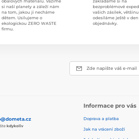
obalových materiálů. Vážíme
zakládáme si na
si naší planety a záleží nám
bezproblémové exped
na tom, jakou ji necháme
vašich zásilek, většinu
dětem. Usilujeme o
odesíláme ještě v den
ekologickou ZERO WASTE
objednávky.
firmu.
Zde napište váš e-mail
Informace pro vás
p@dometa.cz
Doprava a platba
ište
kdykoliv
Jak na vrácení zboží