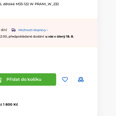
né, dětské M33-122 W PRANI_W_232
 dní
Možnosti dopravy ›
 12:00, předpokládané dodání:
u vás v úterý 18. 8.
Přidat do košíku
d
1 800 Kč