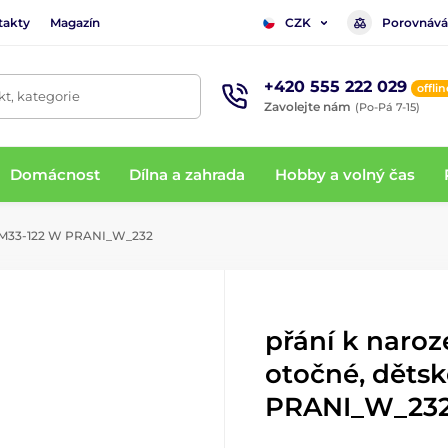
takty
Magazín
Porovnává
CZK
+420 555 222 029
offlin
t, kategorie
Zavolejte nám
(Po-Pá 7-15)
Domácnost
Dílna a zahrada
Hobby a volný čas
é M33-122 W PRANI_W_232
přání k naro
otočné, děts
PRANI_W_23