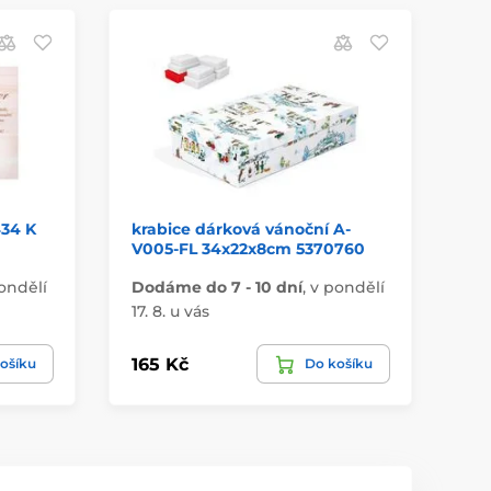
434 K
krabice dárková vánoční A-
úh
V005-FL 34x22x8cm 5370760
53
ondělí
Dodáme do 7 - 10 dní
,
v pondělí
Do
17. 8. u vás
17.
165 Kč
31
ošíku
Do košíku