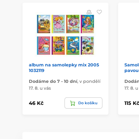
album na samolepky mix 2005
Samol
1032119
pavouc
Dodáme do 7 - 10 dní
,
v pondělí
Dodáme
17. 8. u vás
17. 8. u
46 Kč
115 K
Do košíku