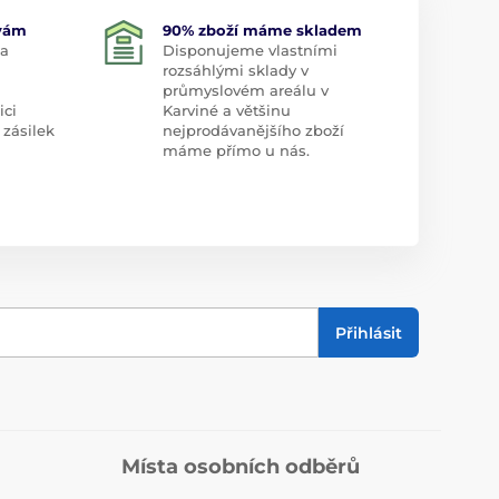
 vám
90% zboží máme skladem
 a
Disponujeme vlastními
rozsáhlými sklady v
průmyslovém areálu v
ici
Karviné a většinu
 zásilek
nejprodávanějšího zboží
máme přímo u nás.
Přihlásit
Místa osobních odběrů