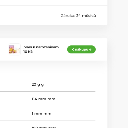
Záruka:
24 měsíců
přání k narozeninám…
K nákupu
10 Kč
20 g g
114 mm mm
1 mm mm