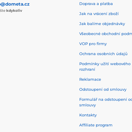
p@dometa.cz
Doprava a platba
ište
kdykoliv
Jak na vrácení zboží
Jak balíme objednávky
Všeobecné obchodní pod
VOP pro firmy
Ochrana osobních údajů
Podmínky užití webového
rozhraní
Reklamace
Odstoupení od smlouvy
Formulář na odstoupení o
smlouvy
Kontakty
Affiliate program