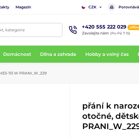
takty
Magazín
Porovnává
CZK
+420 555 222 029
offlin
t, kategorie
Zavolejte nám
(Po-Pá 7-15)
Domácnost
Dílna a zahrada
Hobby a volný čas
é M33-113 W PRANI_W_229
přání k naro
otočné, děts
PRANI_W_22