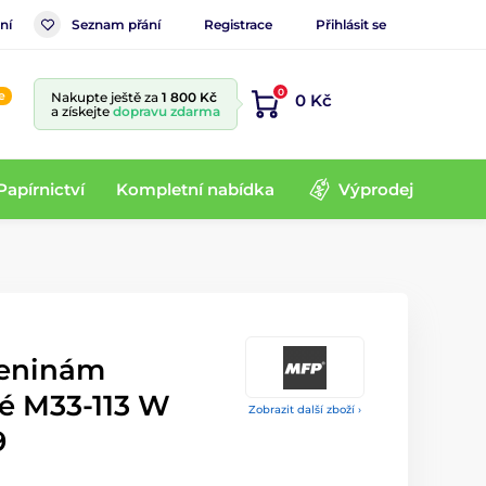
ní
Seznam přání
Registrace
Přihlásit se
0
e
Nakupte ještě za
1 800 Kč
0 Kč
a získejte
dopravu zdarma
Papírnictví
Kompletní nabídka
Výprodej
zeninám
ké M33-113 W
Zobrazit další zboží ›
9