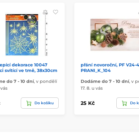
epící dekorace 10047
přání novoroční, PF V24-
i svítící ve tmě, 38x30cm
PRANI_K_104
 do 7 - 10 dní
,
v pondělí
Dodáme do 7 - 10 dní
,
v p
 vás
17. 8. u vás
č
25 Kč
Do košíku
Do k