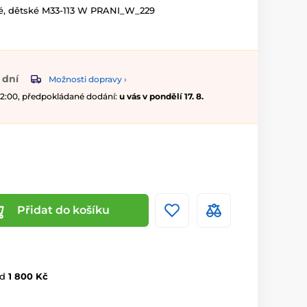
é, dětské M33-113 W PRANI_W_229
 dní
Možnosti dopravy ›
 12:00, předpokládané dodání:
u vás v pondělí 17. 8.
Přidat do košíku
d
1 800 Kč