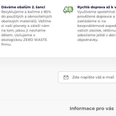
Dáváme obalům 2. šanci
Rychlá doprava až k
Recyklujeme a balíme z 80%
Využíváme spolehlivé
do použitých a obnovitelných
prověžené dopravce a
obalových materiálů. Vážíme
zakládáme si na
si naší planety a záleží nám
bezproblémové exped
na tom, jakou ji necháme
vašich zásilek, většinu
dětem. Usilujeme o
odesíláme ještě v den
ekologickou ZERO WASTE
objednávky.
firmu.
Zde napište váš e-mail
Informace pro vás