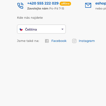
+420 555 222 029
esho
offline
Zavolejte nám
Po-Pá 7-15
nebo p
Kde nás najdete
Čeština
Jsme také na:
Facebook
Instagram