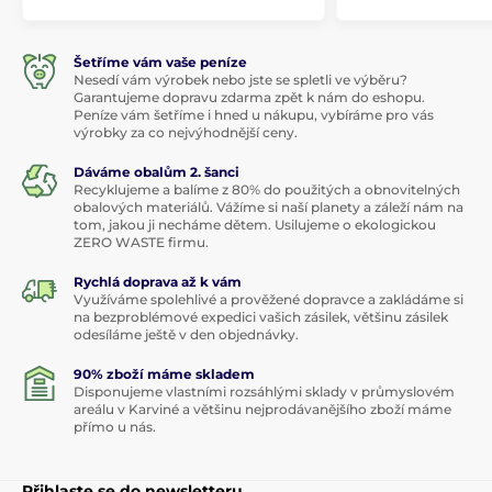
Šetříme vám vaše peníze
Nesedí vám výrobek nebo jste se spletli ve výběru?
Garantujeme dopravu zdarma zpět k nám do eshopu.
Peníze vám šetříme i hned u nákupu, vybíráme pro vás
výrobky za co nejvýhodnější ceny.
Dáváme obalům 2. šanci
Recyklujeme a balíme z 80% do použitých a obnovitelných
obalových materiálů. Vážíme si naší planety a záleží nám na
tom, jakou ji necháme dětem. Usilujeme o ekologickou
ZERO WASTE firmu.
Rychlá doprava až k vám
Využíváme spolehlivé a prověžené dopravce a zakládáme si
na bezproblémové expedici vašich zásilek, většinu zásilek
odesíláme ještě v den objednávky.
90% zboží máme skladem
Disponujeme vlastními rozsáhlými sklady v průmyslovém
areálu v Karviné a většinu nejprodávanějšího zboží máme
přímo u nás.
Přihlaste se do newsletteru