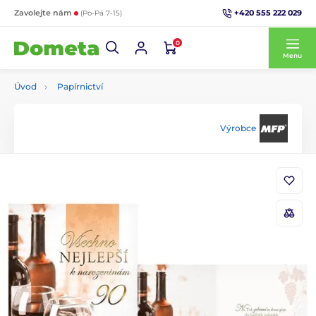
+420 555 222 029
Zavolejte nám
(Po-Pá 7-15)
0
Menu
Úvod
Papírnictví
Výrobce