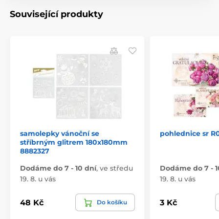
Související produkty
samolepky vánoční se
pohlednice sr R
stříbrným glitrem 180x180mm
8882327
Dodáme do 7 - 10 dní
,
ve středu
Dodáme do 7 - 1
19. 8. u vás
19. 8. u vás
48 Kč
3 Kč
Do košíku