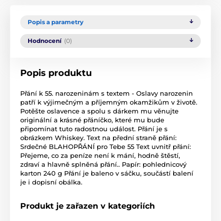
Popis a parametry
Hodnocení
(0)
Popis produktu
Přání k 55. narozeninám s textem - Oslavy narozenin
patří k výjimečným a příjemným okamžikům v životě.
Potěšte oslavence a spolu s dárkem mu věnujte
originální a krásné přáníčko, které mu bude
připomínat tuto radostnou událost. Přání je s
obrázkem Whiskey. Text na přední straně přání:
Srdečné BLAHOPŘÁNÍ pro Tebe 55 Text uvnitř přání:
Přejeme, co za peníze není k mání, hodně štěstí,
zdraví a hlavně splněná přání.. Papír: pohlednicový
karton 240 g Přání je baleno v sáčku, součástí balení
je i dopisní obálka.
Produkt je zařazen v kategoriích