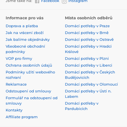
Jsme také na:
Facebook
Instagram
Informace pro vás
Místa osobních odběrů
Doprava a platba
Domácí potřeby v Praze
Jak na vrácení zboží
Domácí potřeby v Brně
Jak balíme objednávky
Domácí potřeby v Ostravě
Všeobecné obchodní
Domácí potřeby v Hradci
podmínky
Králové
VOP pro firmy
Domácí potřeby v Plzni
Ochrana osobních údajů
Domácí potřeby v Liberci
Podmínky užití webového
Domácí potřeby v Českých
rozhraní
Budějovicích
Reklamace
Domácí potřeby v Olomoucí
Odstoupení od smlouvy
Domácí potřeby v Ústí n.
Labem
Formulář na odstoupení od
smlouvy
Domácí potřeby v
Pardubicích
Kontakty
Affiliate program