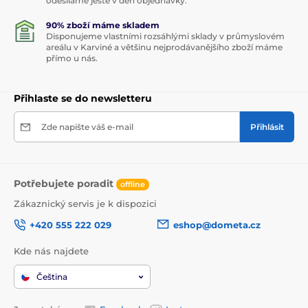
odesíláme ještě v den objednávky.
90% zboží máme skladem
Disponujeme vlastními rozsáhlými sklady v průmyslovém
areálu v Karviné a většinu nejprodávanějšího zboží máme
přímo u nás.
Přihlaste se do newsletteru
Zde napište váš e-mail
Přihlásit
Potřebujete poradit
offline
Zákaznický servis je k dispozici
+420 555 222 029
eshop@dometa.cz
Kde nás najdete
Čeština