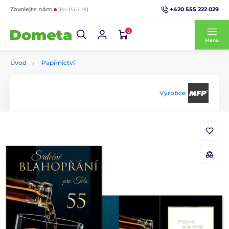
+420 555 222 029
Zavolejte nám
(Po-Pá 7-15)
0
Menu
Úvod
Papírnictví
Výrobce