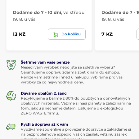
Dodáme do 7 - 10 dní
,
ve středu
Dodáme do 7 - 1
19. 8. u vás
19. 8. u vás
13 Kč
7 Kč
Do košíku
Šetříme vám vaše peníze
Nesedí vám výrobek nebo jste se spletli ve výběru?
Garantujeme dopravu zdarma zpět k nám do eshopu.
Peníze vám šetříme i hned u nákupu, vybíráme pro vás
výrobky za co nejvýhodnější ceny.
Dáváme obalům 2. šanci
Recyklujeme a balíme z 80% do použitých a obnovitelných
obalových materiálů. Vážíme si naší planety a záleží nám na
tom, jakou ji necháme dětem. Usilujeme o ekologickou
ZERO WASTE firmu.
Rychlá doprava až k vám
Využíváme spolehlivé a prověžené dopravce a zakládáme si
na bezproblémové expedici vašich zásilek, většinu zásilek