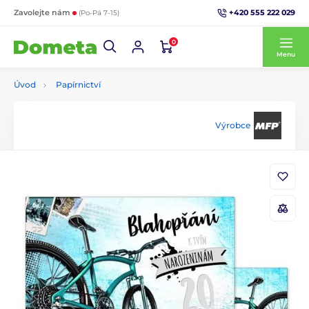
+420 555 222 029
Zavolejte nám
(Po-Pá 7-15)
0
Menu
Úvod
Papírnictví
Výrobce