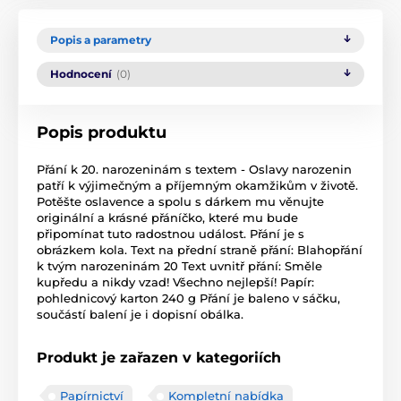
Popis a parametry
Hodnocení
(0)
Popis produktu
Přání k 20. narozeninám s textem - Oslavy narozenin
patří k výjimečným a příjemným okamžikům v životě.
Potěšte oslavence a spolu s dárkem mu věnujte
originální a krásné přáníčko, které mu bude
připomínat tuto radostnou událost. Přání je s
obrázkem kola. Text na přední straně přání: Blahopřání
k tvým narozeninám 20 Text uvnitř přání: Směle
kupředu a nikdy vzad! Všechno nejlepší! Papír:
pohlednicový karton 240 g Přání je baleno v sáčku,
součástí balení je i dopisní obálka.
Produkt je zařazen v kategoriích
Papírnictví
Kompletní nabídka