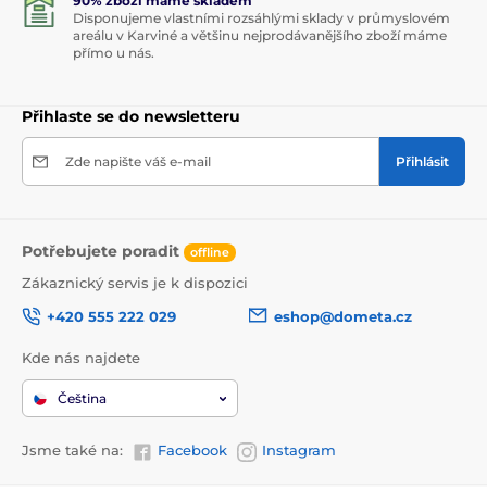
90% zboží máme skladem
Disponujeme vlastními rozsáhlými sklady v průmyslovém
areálu v Karviné a většinu nejprodávanějšího zboží máme
přímo u nás.
Přihlaste se do newsletteru
Zde napište váš e-mail
Přihlásit
Potřebujete poradit
offline
Zákaznický servis je k dispozici
+420 555 222 029
eshop@dometa.cz
Kde nás najdete
Čeština
Jsme také na:
Facebook
Instagram