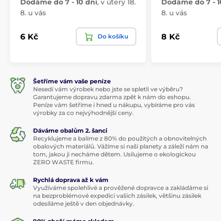
Dodáme do 7 - 10 dní
,
v úterý 18.
Dodáme do 7 - 1
8. u vás
8. u vás
6 Kč
8 Kč
Do košíku
Šetříme vám vaše peníze
Nesedí vám výrobek nebo jste se spletli ve výběru?
Garantujeme dopravu zdarma zpět k nám do eshopu.
Peníze vám šetříme i hned u nákupu, vybíráme pro vás
výrobky za co nejvýhodnější ceny.
Dáváme obalům 2. šanci
Recyklujeme a balíme z 80% do použitých a obnovitelných
obalových materiálů. Vážíme si naší planety a záleží nám na
tom, jakou ji necháme dětem. Usilujeme o ekologickou
ZERO WASTE firmu.
Rychlá doprava až k vám
Využíváme spolehlivé a prověžené dopravce a zakládáme si
na bezproblémové expedici vašich zásilek, většinu zásilek
odesíláme ještě v den objednávky.