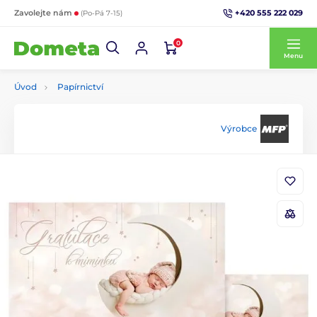
+420 555 222 029
Zavolejte nám
(Po-Pá 7-15)
0
Menu
Úvod
Papírnictví
Výrobce