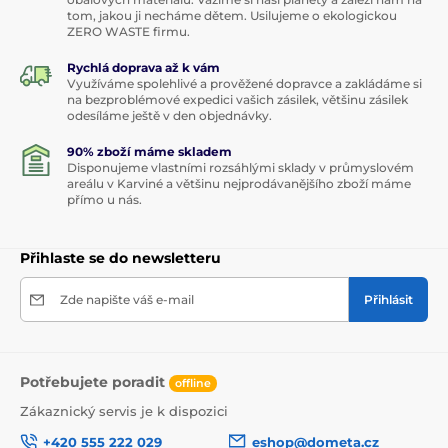
tom, jakou ji necháme dětem. Usilujeme o ekologickou
ZERO WASTE firmu.
Rychlá doprava až k vám
Využíváme spolehlivé a prověžené dopravce a zakládáme si
na bezproblémové expedici vašich zásilek, většinu zásilek
odesíláme ještě v den objednávky.
90% zboží máme skladem
Disponujeme vlastními rozsáhlými sklady v průmyslovém
areálu v Karviné a většinu nejprodávanějšího zboží máme
přímo u nás.
Přihlaste se do newsletteru
Zde napište váš e-mail
Přihlásit
Potřebujete poradit
offline
Zákaznický servis je k dispozici
+420 555 222 029
eshop@dometa.cz