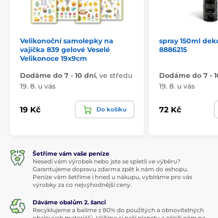
Velikonoční samolepky na
spray 150ml deko
vajíčka 839 gelové Veselé
8886215
Velikonoce 19x9cm
Dodáme do 7 - 10 dní
,
ve středu
Dodáme do 7 - 1
19. 8. u vás
19. 8. u vás
19 Kč
72 Kč
Do košíku
Šetříme vám vaše peníze
Nesedí vám výrobek nebo jste se spletli ve výběru?
Garantujeme dopravu zdarma zpět k nám do eshopu.
Peníze vám šetříme i hned u nákupu, vybíráme pro vás
výrobky za co nejvýhodnější ceny.
Dáváme obalům 2. šanci
Recyklujeme a balíme z 80% do použitých a obnovitelných
obalových materiálů. Vážíme si naší planety a záleží nám na