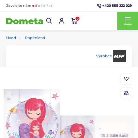
+420 555 222 029
Zavolejte nám
(Po-Pá 7-15)
0
Menu
Úvod
Papírnictví
Výrobce