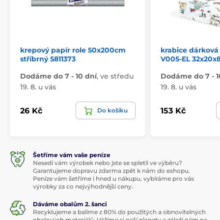
krepový papír role 50x200cm
krabice dárková
stříbrný 5811373
V005-EL 32x20x
Dodáme do 7 - 10 dní
,
ve středu
Dodáme do 7 - 1
19. 8. u vás
19. 8. u vás
26 Kč
153 Kč
Do košíku
Šetříme vám vaše peníze
Nesedí vám výrobek nebo jste se spletli ve výběru?
Garantujeme dopravu zdarma zpět k nám do eshopu.
Peníze vám šetříme i hned u nákupu, vybíráme pro vás
výrobky za co nejvýhodnější ceny.
Dáváme obalům 2. šanci
Recyklujeme a balíme z 80% do použitých a obnovitelných
obalových materiálů. Vážíme si naší planety a záleží nám na