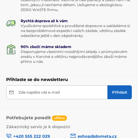
tom, jakou ji necháme dětem. Usilujeme o ekologickou
ZERO WASTE firmu.
Rychlá doprava až k vám
Využíváme spolehlivé a prověžené dopravce a zakládáme si
na bezproblémové expedici vašich zásilek, většinu zásilek
odesíláme ještě v den objednávky.
90% zboží máme skladem
Disponujeme vlastními rozsáhlými sklady v průmyslovém
areálu v Karviné a většinu nejprodávanějšího zboží máme
přímo u nás.
Přihlaste se do newsletteru
Zde napište váš e-mail
Přihlásit
Potřebujete poradit
offline
Zákaznický servis je k dispozici
+420 555 222 029
eshop@dometa.cz