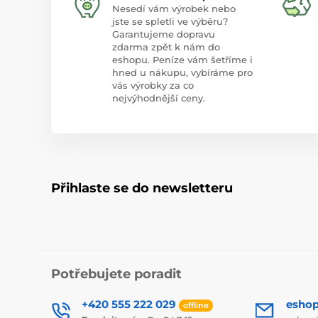
Nesedí vám výrobek nebo
jste se spletli ve výběru?
Garantujeme dopravu
zdarma zpět k nám do
eshopu. Peníze vám šetříme i
hned u nákupu, vybíráme pro
vás výrobky za co
nejvýhodnější ceny.
Přihlaste se do newsletteru
Potřebujete poradit
+420 555 222 029
esho
offline