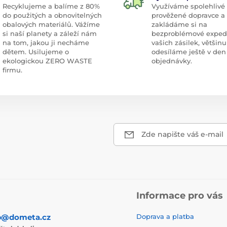
Recyklujeme a balíme z 80%
Využíváme spolehlivé
do použitých a obnovitelných
prověžené dopravce a
obalových materiálů. Vážíme
zakládáme si na
si naší planety a záleží nám
bezproblémové exped
na tom, jakou ji necháme
vašich zásilek, většinu
dětem. Usilujeme o
odesíláme ještě v den
ekologickou ZERO WASTE
objednávky.
firmu.
Zde napište váš e-mail
Informace pro vás
p@dometa.cz
Doprava a platba