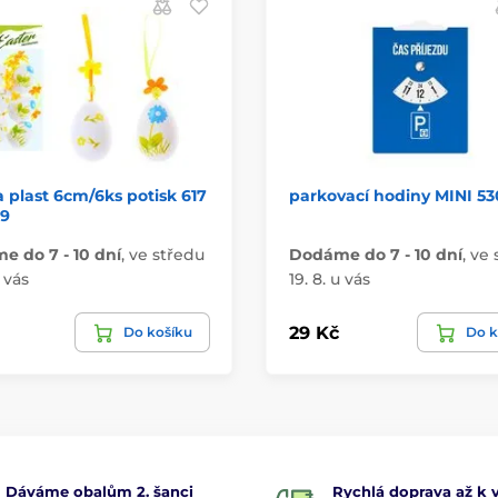
a plast 6cm/6ks potisk 617
parkovací hodiny MINI 53
29
 do 7 - 10 dní
,
ve středu
Dodáme do 7 - 10 dní
,
ve 
u vás
19. 8. u vás
29 Kč
Do košíku
Do k
Dáváme obalům 2. šanci
Rychlá doprava až k