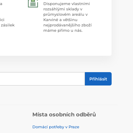
 a
Disponujeme vlastními
rozsáhlými sklady v
průmyslovém areálu v
ici
Karviné a většinu
 zásilek
nejprodávanějšího zboží
máme přímo u nás.
Přihlásit
Místa osobních odběrů
Domácí potřeby v Praze