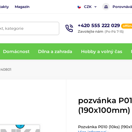
takty
Magazín
Porovnává
CZK
+420 555 222 029
offlin
t, kategorie
Zavolejte nám
(Po-Pá 7-15)
Domácnost
Dílna a zahrada
Hobby a volný čas
240801
pozvánka P01
(190x100mm)
Pozvánka P010 (10ks) (190