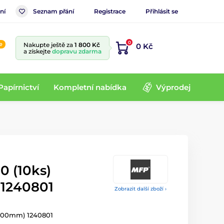
ní
Seznam přání
Registrace
Přihlásit se
0
e
Nakupte ještě za
1 800 Kč
0 Kč
a získejte
dopravu zdarma
Papírnictví
Kompletní nabídka
Výprodej
0 (10ks)
 1240801
Zobrazit další zboží ›
x100mm) 1240801