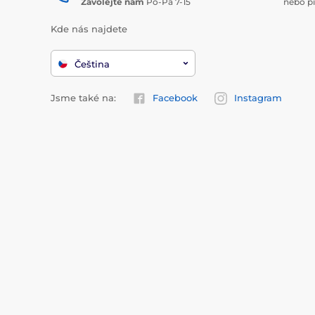
Zavolejte nám
Po-Pá 7-15
nebo p
Kde nás najdete
Čeština
Jsme také na:
Facebook
Instagram