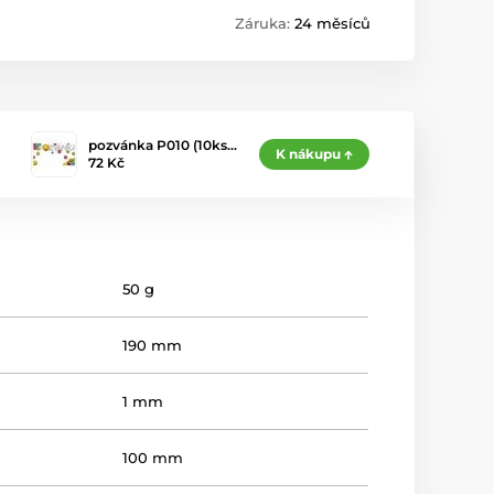
Záruka:
24 měsíců
pozvánka P010 (10ks…
K nákupu
72 Kč
50 g
190 mm
1 mm
100 mm