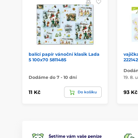
balící papír vánoční klasik Lada
vajíčk
5 100x70 5811485
22214
Dodáme
Dodáme do 7 - 10 dní
19. 8. 
11 Kč
93 Kč
Do košíku
Šetříme vám vaše peníze