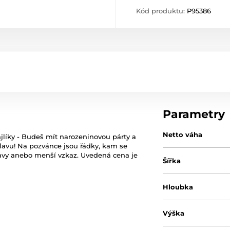
Kód produktu:
P95386
Parametry
Netto váha
líky - Budeš mít narozeninovou párty a
lavu! Na pozvánce jsou řádky, kam se
lavy anebo menší vzkaz. Uvedená cena je
Šířka
Hloubka
Výška