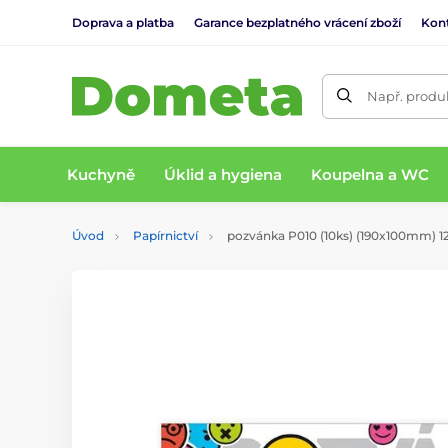
Doprava a platba
Garance bezplatného vrácení zboží
Kon
Např. produk
Kuchyně
Úklid a hygiena
Koupelna a WC
Úvod
Papírnictví
pozvánka P010 (10ks) (190x100mm) 1