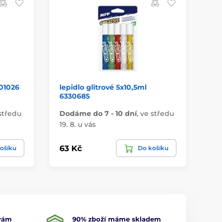
01026
lepidlo glitrové 5x10,5ml
om
6330685
středu
Dodáme do 7 - 10 dní
,
ve středu
Do
19. 8. u vás
19.
63 Kč
11
ošíku
Do košíku
 vám
90% zboží máme skladem