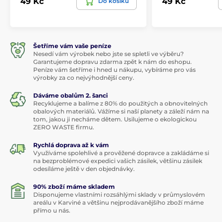
49 Kč
49 Kč
Do košíku
Šetříme vám vaše peníze
Nesedí vám výrobek nebo jste se spletli ve výběru?
Garantujeme dopravu zdarma zpět k nám do eshopu.
Peníze vám šetříme i hned u nákupu, vybíráme pro vás
výrobky za co nejvýhodnější ceny.
Dáváme obalům 2. šanci
Recyklujeme a balíme z 80% do použitých a obnovitelných
obalových materiálů. Vážíme si naší planety a záleží nám na
tom, jakou ji necháme dětem. Usilujeme o ekologickou
ZERO WASTE firmu.
Rychlá doprava až k vám
Využíváme spolehlivé a prověžené dopravce a zakládáme si
na bezproblémové expedici vašich zásilek, většinu zásilek
odesíláme ještě v den objednávky.
90% zboží máme skladem
Disponujeme vlastními rozsáhlými sklady v průmyslovém
areálu v Karviné a většinu nejprodávanějšího zboží máme
přímo u nás.