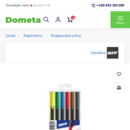
+420 555 222 029
Zavolejte nám
(Po-Pá 7-15)
0
Menu
Úvod
Papírnictví
Popisovače a fixy
Výrobce