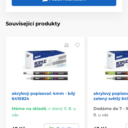
Související produkty
akrylový popisovač 4mm - bílý
akrylový popiso
6410824
zelený světlý 64
Máme na skladě
,
v úterý 11. 8. u
Dodáme do 7 - 1
vás
8. u vás