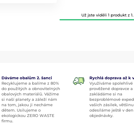
Už jste viděli 1 produkt z 1.
Dáváme obalům 2. šanci
Rychlá doprava až k
Recyklujeme a balíme z 80%
Využíváme spolehlivé
do použitých a obnovitelných
prověžené dopravce a
obalových materiálů. Vážíme
zakládáme si na
si naší planety a záleží nám
bezproblémové exped
na tom, jakou ji necháme
vašich zásilek, většinu
dětem. Usilujeme o
odesíláme ještě v den
ekologickou ZERO WASTE
objednávky.
firmu.