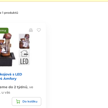
z 1 produktů
arma
kojová s LED
 4 Amfory
eme do 2 týdnů
,
ve
. u vás
Do košíku