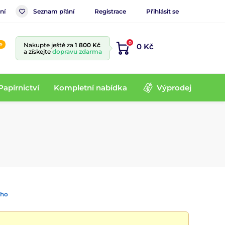
ní
Seznam přání
Registrace
Přihlásit se
0
e
Nakupte ještě za
1 800 Kč
0 Kč
a získejte
dopravu zdarma
Papírnictví
Kompletní nabídka
Výprodej
ího