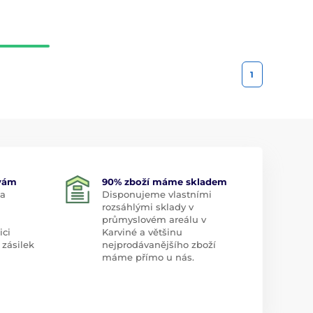
1
 vám
90% zboží máme skladem
 a
Disponujeme vlastními
rozsáhlými sklady v
průmyslovém areálu v
ici
Karviné a většinu
 zásilek
nejprodávanějšího zboží
máme přímo u nás.