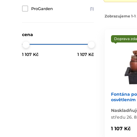
ProGarden
(1)
Zobrazujeme 1-1 
cena
Doprava zd
1 107 Kč
1 107 Kč
Fontána po
osvětlením
Naskladňuj
středu 26. 8
1 107 Kč