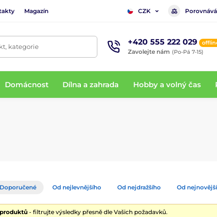
takty
Magazín
Porovnává
CZK
+420 555 222 029
offlin
t, kategorie
Zavolejte nám
(Po-Pá 7-15)
Domácnost
Dílna a zahrada
Hobby a volný čas
Doporučené
Od nejlevnějšího
Od nejdražšího
Od nejnovějš
 produktů
- filtrujte výsledky přesně dle Vašich požadavků.