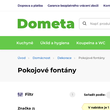
Doprava a platba
Garance bezplatného vrácení zboží
Kon
Např. produk
Kuchyně
Úklid a hygiena
Koupelna a WC
Úvod
Domácnost
Dekorace
Pokojové fontány
Pokojové fontány
Filtr
1
Seřadit podle:
V nabídce je 1
Značka
(1)