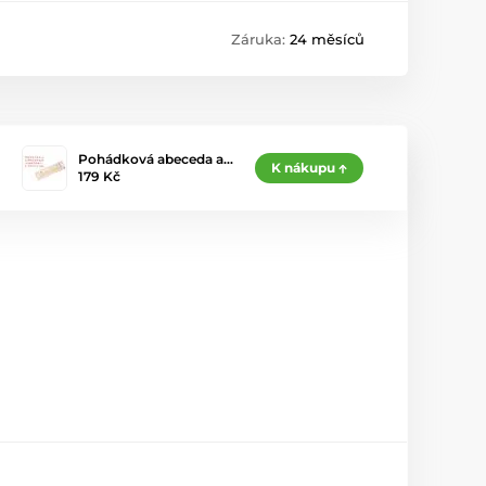
Záruka:
24 měsíců
Pohádková abeceda a…
K nákupu
179 Kč