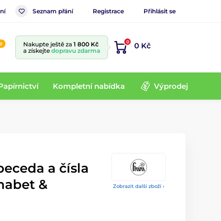
ní
Seznam přání
Registrace
Přihlásit se
0
e
Nakupte ještě za
1 800 Kč
0 Kč
a získejte
dopravu zdarma
Papírnictví
Kompletní nabídka
Výprodej
eceda a čísla
habet &
Zobrazit další zboží ›