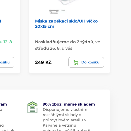
1
Miska zapékací sklo/UH víčko
ok
20x15 cm
30
 12. 8.
Naskladňujeme do 2 týdnů
,
ve
Do
středu 26. 8. u vás
19.
249 Kč
55
ošíku
Do košíku
 vám
90% zboží máme skladem
 a
Disponujeme vlastními
rozsáhlými sklady v
průmyslovém areálu v
ici
Karviné a většinu
 zásilek
nejprodávanějšího zboží