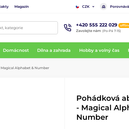
takty
Magazín
Porovnává
CZK
+420 555 222 029
offlin
t, kategorie
Zavolejte nám
(Po-Pá 7-15)
Domácnost
Dílna a zahrada
Hobby a volný čas
- Magical Alphabet & Number
Pohádková ab
- Magical Alp
Number