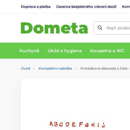
Doprava a platba
Garance bezplatného vrácení zboží
Kon
Např. produk
Kuchyně
Úklid a hygiena
Koupelna a WC
Úvod
Kompletní nabídka
Pohádková abeceda a čísla 