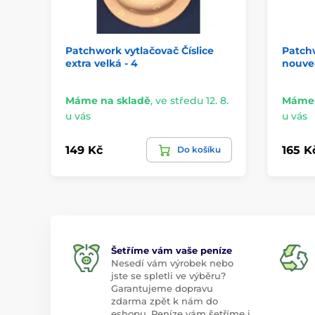
Patchwork vytlačovač Číslice
Patchw
extra velká - 4
nouve
Máme na skladě
,
ve středu 12. 8.
Máme 
u vás
u vás
149 Kč
165 K
Do košíku
Šetříme vám vaše peníze
Nesedí vám výrobek nebo
jste se spletli ve výběru?
Garantujeme dopravu
zdarma zpět k nám do
eshopu. Peníze vám šetříme i