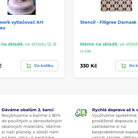
ork vytlačovač Art
Stencil - Filigree Damask 
au
na skladě
,
ve středu 12. 8.
Máme na skladě
,
ve středu
u vás
č
330 Kč
Do košíku
Do k
Dáváme obalům 2. šanci
Rychlá doprava až k
Recyklujeme a balíme z 80%
Využíváme spolehlivé
do použitých a obnovitelných
prověžené dopravce a
obalových materiálů. Vážíme
zakládáme si na
si naší planety a záleží nám
bezproblémové exped
na tom, jakou ji necháme
vašich zásilek, většinu