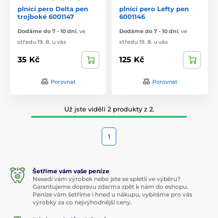
plnící pero Delta pen
plnící pero Lefty pen
trojboké 6001147
6001146
Dodáme do 7 - 10 dní
,
ve
Dodáme do 7 - 10 dní
,
ve
středu 19. 8. u vás
středu 19. 8. u vás
35 Kč
125 Kč
Porovnat
Porovnat
Už jste viděli 2 produkty z 2.
1
Šetříme vám vaše peníze
Nesedí vám výrobek nebo jste se spletli ve výběru?
Garantujeme dopravu zdarma zpět k nám do eshopu.
Peníze vám šetříme i hned u nákupu, vybíráme pro vás
výrobky za co nejvýhodnější ceny.