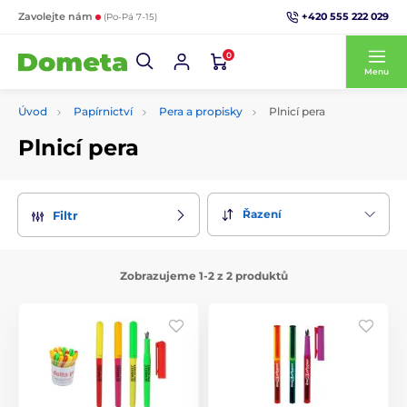
+420 555 222 029
Zavolejte nám
(Po-Pá 7-15)
0
Menu
Úvod
Papírnictví
Pera a propisky
Plnicí pera
Plnicí pera
Řazení
Filtr
Zobrazujeme 1-2 z 2 produktů