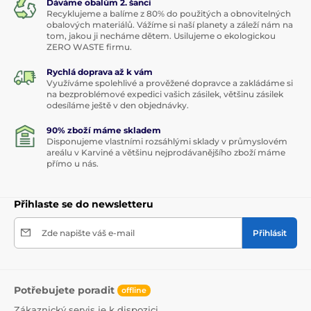
Dáváme obalům 2. šanci
Recyklujeme a balíme z 80% do použitých a obnovitelných
obalových materiálů. Vážíme si naší planety a záleží nám na
tom, jakou ji necháme dětem. Usilujeme o ekologickou
ZERO WASTE firmu.
Rychlá doprava až k vám
Využíváme spolehlivé a prověžené dopravce a zakládáme si
na bezproblémové expedici vašich zásilek, většinu zásilek
odesíláme ještě v den objednávky.
90% zboží máme skladem
Disponujeme vlastními rozsáhlými sklady v průmyslovém
areálu v Karviné a většinu nejprodávanějšího zboží máme
přímo u nás.
Přihlaste se do newsletteru
Zde napište váš e-mail
Přihlásit
Potřebujete poradit
offline
Zákaznický servis je k dispozici