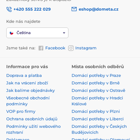
+420 555 222 029
eshop@dometa.cz
Kde nás najdete
Čeština
Jsme také na:
Facebook
Instagram
Informace pro vás
Místa osobních odběrů
Doprava a platba
Domácí potřeby v Praze
Jak na vrácení zboží
Domácí potřeby v Brně
Jak balíme objednávky
Domácí potřeby v Ostravě
Všeobecné obchodní
Domácí potřeby v Hradci
podmínky
Králové
VOP pro firmy
Domácí potřeby v Plzni
Ochrana osobních údajů
Domácí potřeby v Liberci
Podmínky užití webového
Domácí potřeby v Českých
rozhraní
Budějovicích
Reklamace
Domácí potřeby v Olomoucí