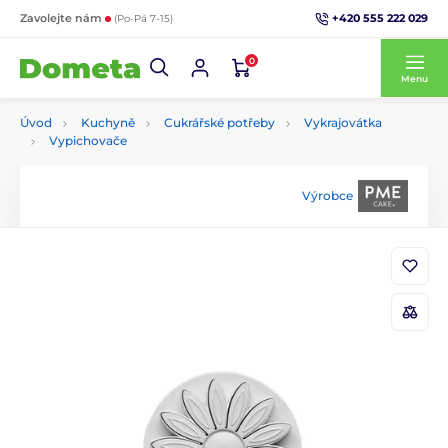
+420 555 222 029
Zavolejte nám
(Po-Pá 7-15)
0
Menu
Úvod
Kuchyně
Cukrářské potřeby
Vykrajovátka
Vypichovače
Výrobce