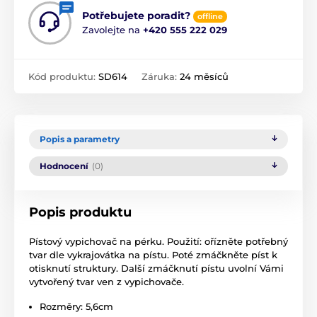
Potřebujete poradit?
offline
Zavolejte na
+420 555 222 029
Kód produktu:
SD614
Záruka:
24 měsíců
Popis a parametry
Hodnocení
(0)
Popis produktu
Pístový vypichovač na pérku. Použití: ořízněte potřebný
tvar dle vykrajovátka na pístu. Poté zmáčkněte píst k
otisknutí struktury. Další zmáčknutí pístu uvolní Vámi
vytvořený tvar ven z vypichovače.
Rozměry: 5,6cm