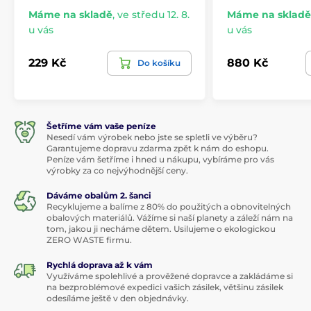
Máme na skladě
,
ve středu 12. 8.
Máme na skladě
u vás
u vás
229 Kč
880 Kč
Do košíku
Šetříme vám vaše peníze
Nesedí vám výrobek nebo jste se spletli ve výběru?
Garantujeme dopravu zdarma zpět k nám do eshopu.
Peníze vám šetříme i hned u nákupu, vybíráme pro vás
výrobky za co nejvýhodnější ceny.
Dáváme obalům 2. šanci
Recyklujeme a balíme z 80% do použitých a obnovitelných
obalových materiálů. Vážíme si naší planety a záleží nám na
tom, jakou ji necháme dětem. Usilujeme o ekologickou
ZERO WASTE firmu.
Rychlá doprava až k vám
Využíváme spolehlivé a prověžené dopravce a zakládáme si
na bezproblémové expedici vašich zásilek, většinu zásilek
odesíláme ještě v den objednávky.