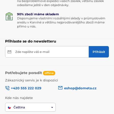
na bezproblémové expedici vašich zásilek, většinu zásilek
odesíláme ještě v den objednávky.
90% zboží máme skladem
Disponujeme vlastními rozsáhlými sklady v průmyslovém
areálu v Karviné a většinu nejprodávanějšího zboží máme
přímo u nás.
Přihlaste se do newsletteru
Zde napište váš e-mail
Přihlásit
Potřebujete poradit
offline
Zákaznický servis je k dispozici
+420 555 222 029
eshop@dometa.cz
Kde nás najdete
Čeština