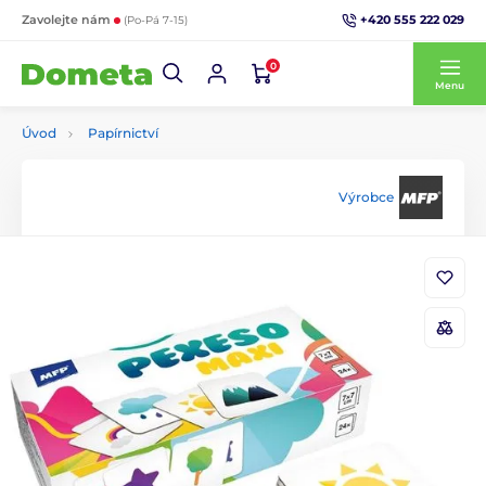
+420 555 222 029
Zavolejte nám
(Po-Pá 7-15)
0
Menu
Úvod
Papírnictví
Výrobce