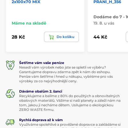
2x100x70 MIX
PRANI_H_356
Dodáme do 7 - 1
Máme na skladě
19. 8. u vás
28 Kč
44 Kč
Do košíku
Šetříme vám vaše peníze
Nesedí vám výrobek nebo jste se spletli ve výběru?
Garantujeme dopravu zdarma zpět k nám do eshopu.
Peníze vám šetříme i hned u nákupu, vybíráme pro vás
výrobky za co nejvýhodnější ceny.
Dáváme obalům 2. šanci
Recyklujeme a balíme z 80% do použitých a obnovitelných
obalových materiálů. Vážíme si naší planety a záleží nám na
tom, jakou ji necháme dětem. Usilujeme o ekologickou
ZERO WASTE firmu.
Rychlá doprava až k vám
Využíváme spolehlivé a prověžené dopravce a zakládáme si