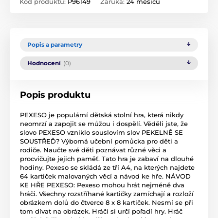
Kód produktu:
P96149
Záruka:
24 měsíců
Popis a parametry
Hodnocení
(0)
Popis produktu
PEXESO je populární dětská stolní hra, která nikdy
neomrzí a zapojit se můžou i dospělí. Věděli jste, že
slovo PEXESO vzniklo souslovím slov PEKELNĚ SE
SOUSTŘEĎ? Výborná učební pomůcka pro děti a
rodiče. Naučte své děti poznávat různé věci a
procvičujte jejich paměť. Tato hra je zabaví na dlouhé
hodiny. Pexeso se skládá ze tří A4, na kterých najdete
64 kartiček malovaných věcí a návod ke hře. NÁVOD
KE HŘE PEXESO: Pexeso mohou hrát nejméně dva
hráči. Všechny rozstříhané kartičky zamíchají a rozloží
obrázkem dolů do čtverce 8 x 8 kartiček. Nesmí se při
tom dívat na obrázek. Hráči si určí pořadí hry. Hráč