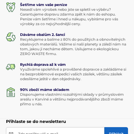
Šetříme vám vaše peníze
Nesedí vám výrobek nebo jste se spletli ve výběru?
Garantujeme dopravu zdarma zpět k nám do eshopu.
Peníze vám šetříme i hned u nákupu, vybíráme pro vás
výrobky za co nejvýhodnější ceny.
Dáváme obalům 2. šanci
Recyklujeme a balíme z 80% do použitých a obnovitelných
obalových materiálů. Vážíme si naší planety a záleží nám na
tom, jakou ji necháme dětem. Usilujeme o ekologickou
ZERO WASTE firmu.
Rychlá doprava až k vám
Využíváme spolehlivé a prověžené dopravce a zakládáme si
na bezproblémové expedici vašich zásilek, většinu zásilek
odesíláme ještě v den objednávky.
90% zboží máme skladem
Disponujeme vlastními rozsáhlými sklady v průmyslovém
areálu v Karviné a většinu nejprodávanějšího zboží máme
přímo u nás.
Přihlaste se do newsletteru
Zde napište váš e-mail
Přihlásit