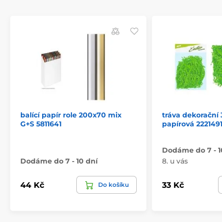
balící papír role 200x70 mix
tráva dekorační
G+S 5811641
papírová 222149
Dodáme do 7 - 1
Dodáme do 7 - 10 dní
8. u vás
44 Kč
33 Kč
Do košíku