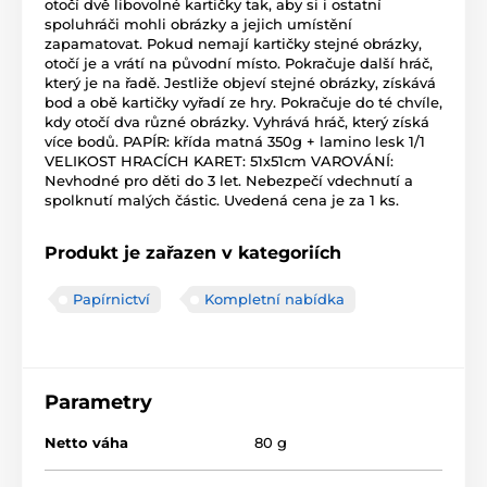
otočí dvě libovolné kartičky tak, aby si i ostatní
spoluhráči mohli obrázky a jejich umístění
zapamatovat. Pokud nemají kartičky stejné obrázky,
otočí je a vrátí na původní místo. Pokračuje další hráč,
který je na řadě. Jestliže objeví stejné obrázky, získává
bod a obě kartičky vyřadí ze hry. Pokračuje do té chvíle,
kdy otočí dva různé obrázky. Vyhrává hráč, který získá
více bodů. PAPÍR: křída matná 350g + lamino lesk 1/1
VELIKOST HRACÍCH KARET: 51x51cm VAROVÁNÍ:
Nevhodné pro děti do 3 let. Nebezpečí vdechnutí a
spolknutí malých částic. Uvedená cena je za 1 ks.
Produkt je zařazen v kategoriích
Papírnictví
Kompletní nabídka
Parametry
Netto váha
80 g