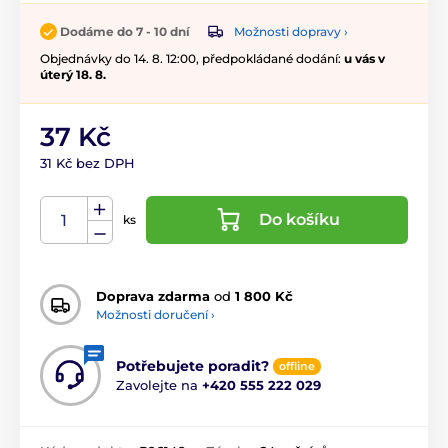
Možnosti dopravy ›
Dodáme do 7 - 10 dní
Objednávky do 14. 8. 12:00, předpokládané dodání:
u vás v
úterý 18. 8.
37 Kč
31 Kč bez DPH
Do košíku
ks
Doprava zdarma
od
1 800 Kč
Možnosti doručení ›
Potřebujete poradit?
offline
Zavolejte na
+420 555 222 029