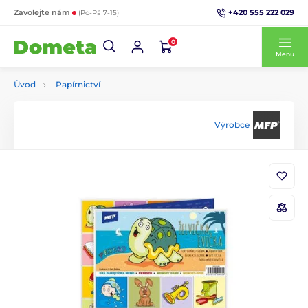
+420 555 222 029
Zavolejte nám
(Po-Pá 7-15)
0
Menu
Úvod
Papírnictví
Výrobce