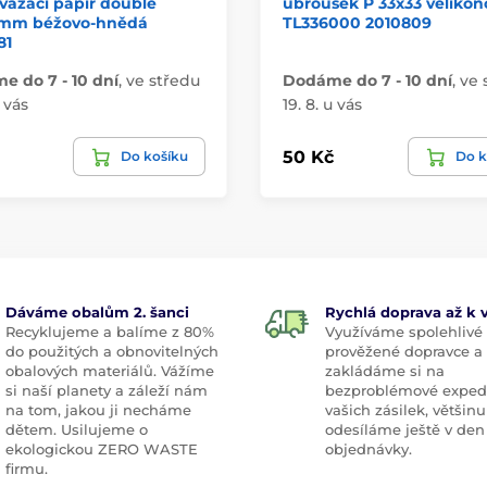
vázací papír double
ubrousek P 33x33 velikon
mm béžovo-hnědá
TL336000 2010809
81
 do 7 - 10 dní
,
ve středu
Dodáme do 7 - 10 dní
,
ve 
u vás
19. 8. u vás
50 Kč
Do košíku
Do k
Dáváme obalům 2. šanci
Rychlá doprava až k
Recyklujeme a balíme z 80%
Využíváme spolehlivé
do použitých a obnovitelných
prověžené dopravce a
obalových materiálů. Vážíme
zakládáme si na
si naší planety a záleží nám
bezproblémové exped
na tom, jakou ji necháme
vašich zásilek, většinu
dětem. Usilujeme o
odesíláme ještě v den
ekologickou ZERO WASTE
objednávky.
firmu.