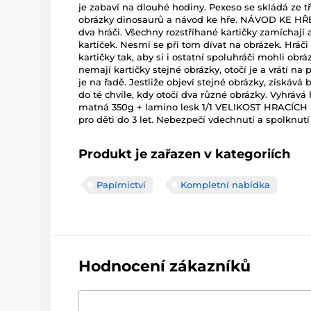
je zabaví na dlouhé hodiny. Pexeso se skládá ze tř
obrázky dinosaurů a návod ke hře. NÁVOD KE H
dva hráči. Všechny rozstříhané kartičky zamíchají 
kartiček. Nesmí se při tom dívat na obrázek. Hráči s
kartičky tak, aby si i ostatní spoluhráči mohli ob
nemají kartičky stejné obrázky, otočí je a vrátí na 
je na řadě. Jestliže objeví stejné obrázky, získává 
do té chvíle, kdy otočí dva různé obrázky. Vyhrává 
matná 350g + lamino lesk 1/1 VELIKOST HRACÍC
pro děti do 3 let. Nebezpečí vdechnutí a spolknutí
Produkt je zařazen v kategoriích
Papírnictví
Kompletní nabídka
Hodnocení zákazníků