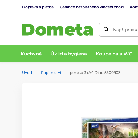
Doprava a platba
Garance bezplatného vrácení zboží
Kon
Např. produk
Kuchyně
Úklid a hygiena
Koupelna a WC
Úvod
Papírnictví
pexeso 3xA4 Dino 5300903