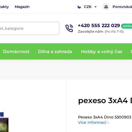
takty
Magazín
Porovnává
CZK
+420 555 222 029
onlin
t, kategorie
Zavolejte nám
(Po-Pá 7-15)
Domácnost
Dílna a zahrada
Hobby a volný čas
pexeso 3xA4 
Pexeso 3xA4 Dino 5300903
Více informací ›