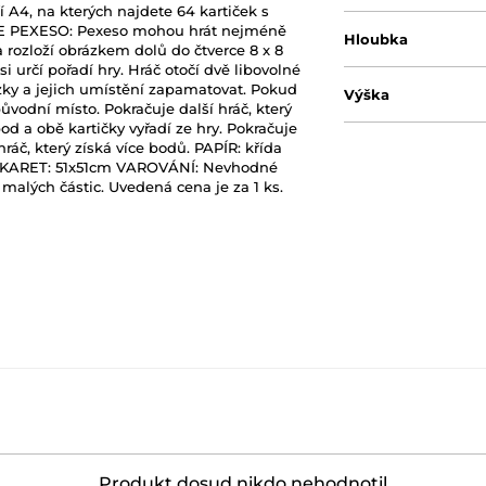
í A4, na kterých najdete 64 kartiček s
ŘE PEXESO: Pexeso mohou hrát nejméně
Hloubka
a rozloží obrázkem dolů do čtverce 8 x 8
i určí pořadí hry. Hráč otočí dvě libovolné
rázky a jejich umístění zapamatovat. Pokud
Výška
původní místo. Pokračuje další hráč, který
bod a obě kartičky vyřadí ze hry. Pokračuje
hráč, který získá více bodů. PAPÍR: křída
H KARET: 51x51cm VAROVÁNÍ: Nevhodné
 malých částic. Uvedená cena je za 1 ks.
Produkt dosud nikdo nehodnotil