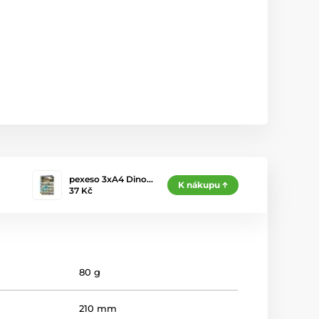
pexeso 3xA4 Dino…
K nákupu
37 Kč
80 g
210 mm