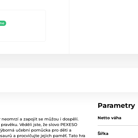
ine
Parametry
Netto váha
y neomrzí a zapojit se můžou i dospělí.
 pravěku. Věděli jste, že slovo PEXESO
ýborná učební pomůcka pro děti a
Šířka
saurů a procvičujte jejich paměť. Tato hra