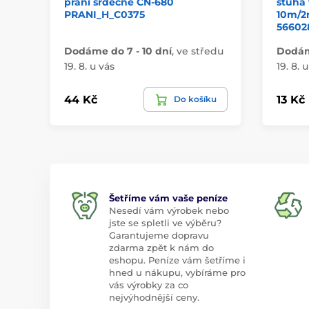
přání srdečné CN-680
stuha 
PRANI_H_C0375
10m/2
56602
Dodáme do 7 - 10 dní
,
ve středu
Dodáme
19. 8. u vás
19. 8. 
44 Kč
13 Kč
Do košíku
Šetříme vám vaše peníze
Nesedí vám výrobek nebo
jste se spletli ve výběru?
Garantujeme dopravu
zdarma zpět k nám do
eshopu. Peníze vám šetříme i
hned u nákupu, vybíráme pro
vás výrobky za co
nejvýhodnější ceny.