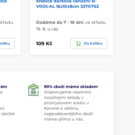
oce
krabice dárková vánoční B-
te
V005-AL 16x10x8cm 5370762
mo
středu
Dodáme do 7 - 10 dní
,
ve středu
Do
19. 8. u vás
19.
109 Kč
18
ošíku
Do košíku
 vám
90% zboží máme skladem
 a
Disponujeme vlastními
rozsáhlými sklady v
průmyslovém areálu v
ici
Karviné a většinu
 zásilek
nejprodávanějšího zboží
máme přímo u nás.