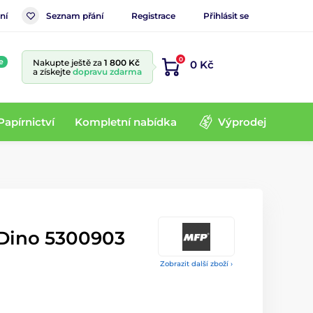
ní
Seznam přání
Registrace
Přihlásit se
0
e
Nakupte ještě za
1 800 Kč
0 Kč
a získejte
dopravu zdarma
Papírnictví
Kompletní nabídka
Výprodej
Dino 5300903
Zobrazit další zboží ›