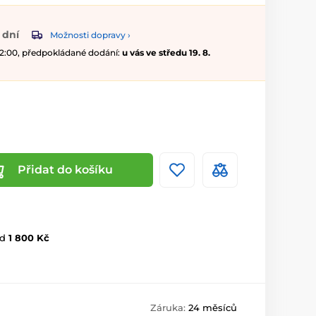
 dní
Možnosti dopravy ›
 12:00, předpokládané dodání:
u vás ve středu 19. 8.
Přidat do košíku
d
1 800 Kč
Záruka:
24 měsíců