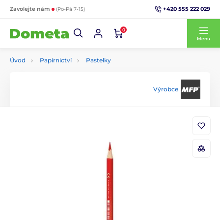
+420 555 222 029
Zavolejte nám
(Po-Pá 7-15)
0
Menu
Úvod
Papírnictví
Pastelky
Výrobce