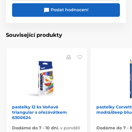
Poslat hodnocení
Související produkty
pastelky 12 ks Voňavé
pastelky Corvet
triangular s ořezávátkem
modrá/deep blu
6300624
Dodáme do 7 - 10 dní
,
v pondělí
Dodáme do 7 - 1