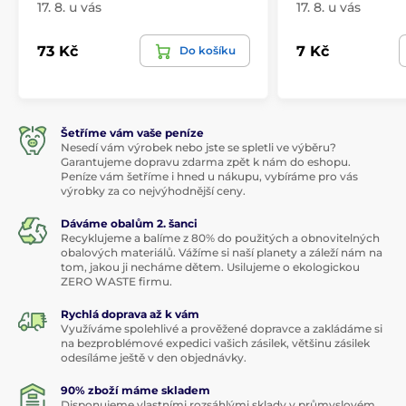
17. 8. u vás
17. 8. u vás
73 Kč
7 Kč
Do košíku
Šetříme vám vaše peníze
Nesedí vám výrobek nebo jste se spletli ve výběru?
Garantujeme dopravu zdarma zpět k nám do eshopu.
Peníze vám šetříme i hned u nákupu, vybíráme pro vás
výrobky za co nejvýhodnější ceny.
Dáváme obalům 2. šanci
Recyklujeme a balíme z 80% do použitých a obnovitelných
obalových materiálů. Vážíme si naší planety a záleží nám na
tom, jakou ji necháme dětem. Usilujeme o ekologickou
ZERO WASTE firmu.
Rychlá doprava až k vám
Využíváme spolehlivé a prověžené dopravce a zakládáme si
na bezproblémové expedici vašich zásilek, většinu zásilek
odesíláme ještě v den objednávky.
90% zboží máme skladem
Disponujeme vlastními rozsáhlými sklady v průmyslovém