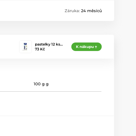
Záruka:
24 měsíců
pastelky 12 ks…
K nákupu
73 Kč
100 g g