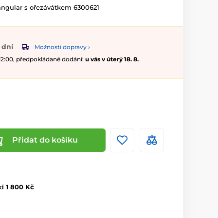
riangular s ořezávátkem 6300621
 dní
Možnosti dopravy ›
 12:00, předpokládané dodání:
u vás v úterý 18. 8.
Přidat do košíku
d
1 800 Kč