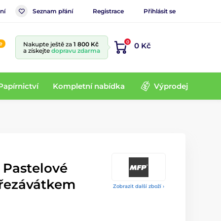
ní
Seznam přání
Registrace
Přihlásit se
0
e
Nakupte ještě za
1 800 Kč
0 Kč
a získejte
dopravu zdarma
Papírnictví
Kompletní nabídka
Výprodej
s Pastelové
ořezávátkem
Zobrazit další zboží ›