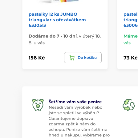
pastelky 12 ks JUMBO
pastel
triangular s ořezávátkem
triang
6330513
63006
Dodáme do 7 - 10 dní
,
v úterý 18.
Máme 
8. u vás
vás
156 Kč
73 Kč
Do košíku
Šetříme vám vaše peníze
Nesedí vám výrobek nebo
jste se spletli ve výběru?
Garantujeme dopravu
zdarma zpět k nám do
eshopu. Peníze vám šetříme i
hned u nákupu, vybíráme pro