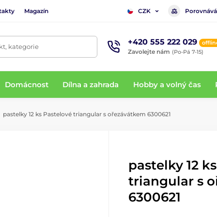
takty
Magazín
Porovnává
CZK
+420 555 222 029
offlin
t, kategorie
Zavolejte nám
(Po-Pá 7-15)
Domácnost
Dílna a zahrada
Hobby a volný čas
pastelky 12 ks Pastelové triangular s ořezávátkem 6300621
pastelky 12 k
triangular s 
6300621