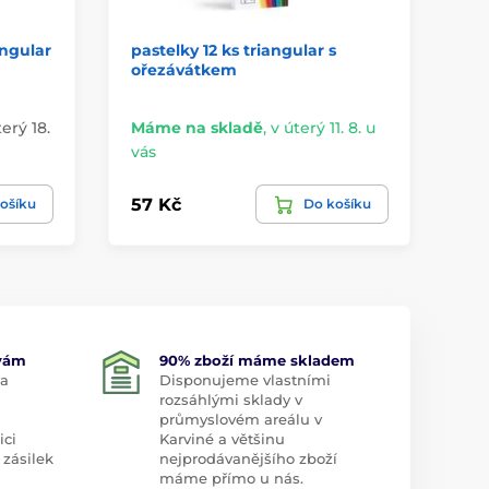
angular
pastelky 12 ks triangular s
pa
ořezávátkem
tr
63
terý 18.
Máme na skladě
,
v úterý 11. 8. u
Do
vás
8. 
57 Kč
73
ošíku
Do košíku
 vám
90% zboží máme skladem
 a
Disponujeme vlastními
rozsáhlými sklady v
průmyslovém areálu v
ici
Karviné a většinu
 zásilek
nejprodávanějšího zboží
máme přímo u nás.