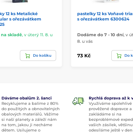
ky 12 ks Metalické
pastelky 12 ks Voňavé tri
ular s ořezávátkem
s ořezávátkem 6300624
25
na skladě
,
v úterý 11. 8. u
Dodáme do 7 - 10 dní
,
v ú
8. u vás
73 Kč
Do košíku
Do k
Dáváme obalům 2. šanci
Rychlá doprava až k
Recyklujeme a balíme z 80%
Využíváme spolehlivé
do použitých a obnovitelných
prověžené dopravce a
obalových materiálů. Vážíme
zakládáme si na
si naší planety a záleží nám
bezproblémové exped
na tom, jakou ji necháme
vašich zásilek, většinu
dětem. Usilujeme o
odesíláme ještě v den