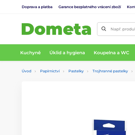
Doprava a platba
Garance bezplatného vrácení zboží
Kon
Např. produk
Kuchyně
Úklid a hygiena
Koupelna a WC
Úvod
Papírnictví
Pastelky
Trojhranné pastelky