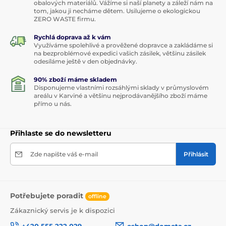
obalových materiálů. Vážíme si naší planety a záleží nám na
tom, jakou ji necháme dětem. Usilujeme o ekologickou
ZERO WASTE firmu.
Rychlá doprava až k vám
Využíváme spolehlivé a prověžené dopravce a zakládáme si
na bezproblémové expedici vašich zásilek, většinu zásilek
odesíláme ještě v den objednávky.
90% zboží máme skladem
Disponujeme vlastními rozsáhlými sklady v průmyslovém
areálu v Karviné a většinu nejprodávanějšího zboží máme
přímo u nás.
Přihlaste se do newsletteru
Zde napište váš e-mail
Přihlásit
Potřebujete poradit
offline
Zákaznický servis je k dispozici
+420 555 222 029
eshop@dometa.cz