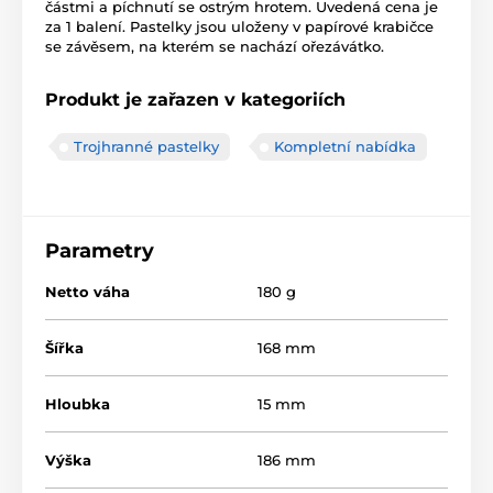
částmi a píchnutí se ostrým hrotem. Uvedená cena je
za 1 balení. Pastelky jsou uloženy v papírové krabičce
se závěsem, na kterém se nachází ořezávátko.
Produkt je zařazen v kategoriích
Trojhranné pastelky
Kompletní nabídka
Parametry
Netto váha
180 g
Šířka
168 mm
Hloubka
15 mm
Výška
186 mm