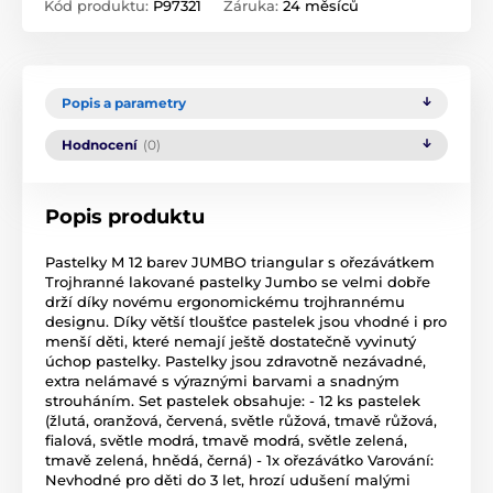
Kód produktu:
P97321
Záruka:
24 měsíců
Popis a parametry
Hodnocení
(0)
Popis produktu
Pastelky M 12 barev JUMBO triangular s ořezávátkem
Trojhranné lakované pastelky Jumbo se velmi dobře
drží díky novému ergonomickému trojhrannému
designu. Díky větší tloušťce pastelek jsou vhodné i pro
menší děti, které nemají ještě dostatečně vyvinutý
úchop pastelky. Pastelky jsou zdravotně nezávadné,
extra nelámavé s výraznými barvami a snadným
strouháním. Set pastelek obsahuje: - 12 ks pastelek
(žlutá, oranžová, červená, světle růžová, tmavě růžová,
fialová, světle modrá, tmavě modrá, světle zelená,
tmavě zelená, hnědá, černá) - 1x ořezávátko Varování:
Nevhodné pro děti do 3 let, hrozí udušení malými