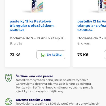
pastelky 12 ks Pastelové
pastelky 12 ks V
triangular s ořezávátkem
triangular s oř
6300621
6300624
Dodáme do 7 - 10 dní
,
v úterý 18.
Dodáme do 7 - 1
8. u vás
8. u vás
73 Kč
73 Kč
Do košíku
Šetříme vám vaše peníze
Nesedí vám výrobek nebo jste se spletli ve výběru?
Garantujeme dopravu zdarma zpět k nám do eshopu.
Peníze vám šetříme i hned u nákupu, vybíráme pro vás
výrobky za co nejvýhodnější ceny.
Dáváme obalům 2. šanci
Recyklujeme a balíme z 80% do použitých a obnovitelných