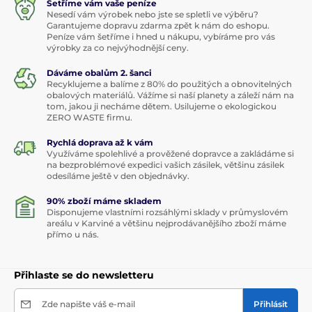
Šetříme vám vaše peníze
Nesedí vám výrobek nebo jste se spletli ve výběru?
Garantujeme dopravu zdarma zpět k nám do eshopu.
Peníze vám šetříme i hned u nákupu, vybíráme pro vás
výrobky za co nejvýhodnější ceny.
Dáváme obalům 2. šanci
Recyklujeme a balíme z 80% do použitých a obnovitelných
obalových materiálů. Vážíme si naší planety a záleží nám na
tom, jakou ji necháme dětem. Usilujeme o ekologickou
ZERO WASTE firmu.
Rychlá doprava až k vám
Využíváme spolehlivé a prověžené dopravce a zakládáme si
na bezproblémové expedici vašich zásilek, většinu zásilek
odesíláme ještě v den objednávky.
90% zboží máme skladem
Disponujeme vlastními rozsáhlými sklady v průmyslovém
areálu v Karviné a většinu nejprodávanějšího zboží máme
přímo u nás.
Přihlaste se do newsletteru
Zde napište váš e-mail
Přihlásit