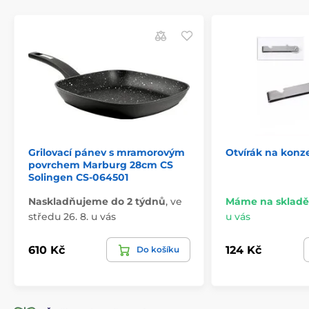
Grilovací pánev s mramorovým
Otvírák na konz
povrchem Marburg 28cm CS
Solingen CS-064501
Naskladňujeme do 2 týdnů
,
ve
Máme na skladě
středu 26. 8. u vás
u vás
610 Kč
124 Kč
Do košíku