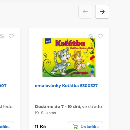
007
omalovánky Koťátka 5300327
ge
60
středu
Dodáme do 7 - 10 dní
,
ve středu
Do
19. 8. u vás
19.
11 Kč
47
ošíku
Do košíku