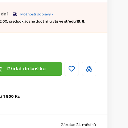
 dní
Možnosti dopravy ›
 12:00, předpokládané dodání:
u vás ve středu 19. 8.
Přidat do košíku
d
1 800 Kč
Záruka:
24 měsíců