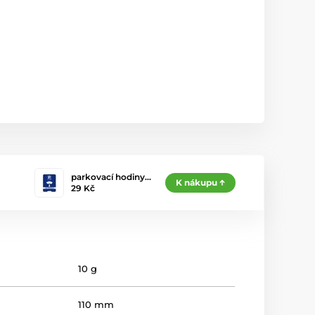
parkovací hodiny…
K nákupu
29 Kč
10 g
110 mm