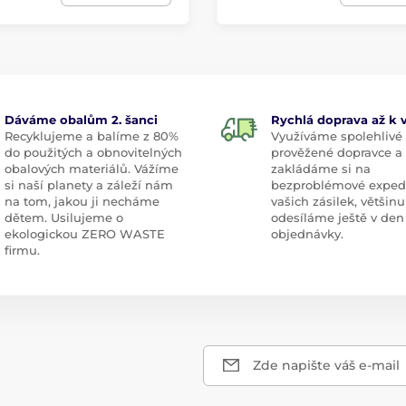
Dáváme obalům 2. šanci
Rychlá doprava až k
Recyklujeme a balíme z 80%
Využíváme spolehlivé
do použitých a obnovitelných
prověžené dopravce a
obalových materiálů. Vážíme
zakládáme si na
si naší planety a záleží nám
bezproblémové exped
na tom, jakou ji necháme
vašich zásilek, většinu
dětem. Usilujeme o
odesíláme ještě v den
ekologickou ZERO WASTE
objednávky.
firmu.
Zde napište váš e-mail