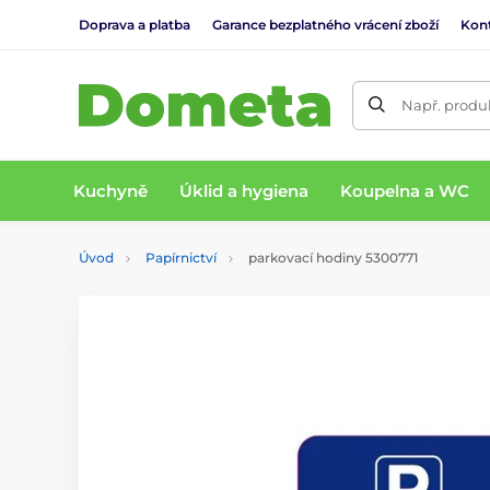
Doprava a platba
Garance bezplatného vrácení zboží
Kon
Např. produk
Kuchyně
Úklid a hygiena
Koupelna a WC
Úvod
Papírnictví
parkovací hodiny 5300771