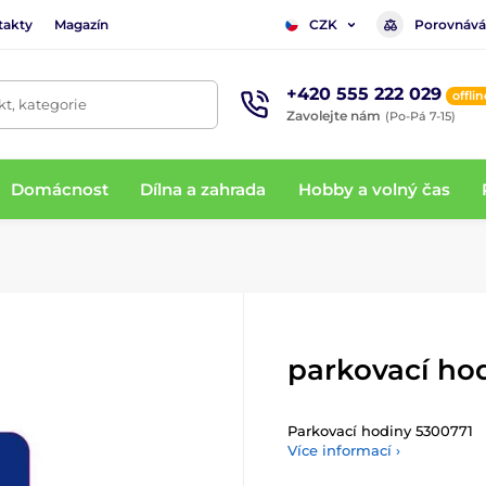
takty
Magazín
Porovnává
CZK
+420 555 222 029
offlin
t, kategorie
Zavolejte nám
(Po-Pá 7-15)
Domácnost
Dílna a zahrada
Hobby a volný čas
parkovací ho
Parkovací hodiny 5300771
Více informací ›