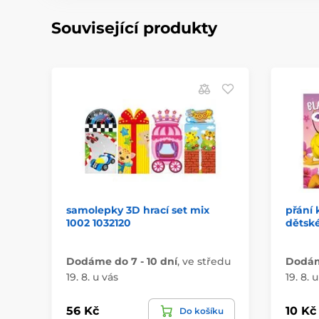
Související produkty
samolepky 3D hrací set mix
přání 
1002 1032120
dětsk
Dodáme do 7 - 10 dní
,
ve středu
Dodáme
19. 8. u vás
19. 8. 
56 Kč
10 Kč
Do košíku