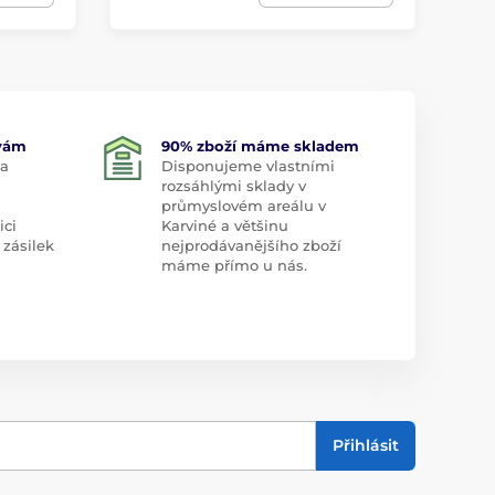
 vám
90% zboží máme skladem
 a
Disponujeme vlastními
rozsáhlými sklady v
průmyslovém areálu v
ici
Karviné a většinu
 zásilek
nejprodávanějšího zboží
máme přímo u nás.
Přihlásit