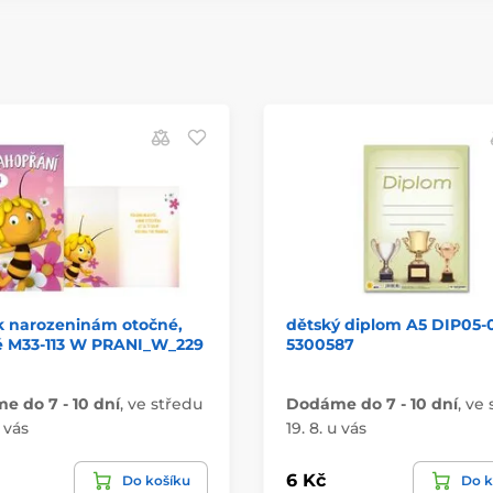
k narozeninám otočné,
dětský diplom A5 DIP05-
é M33-113 W PRANI_W_229
5300587
 do 7 - 10 dní
,
ve středu
Dodáme do 7 - 10 dní
,
ve 
u vás
19. 8. u vás
6 Kč
Do košíku
Do k