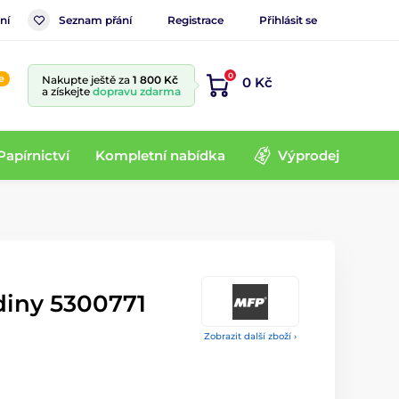
ní
Seznam přání
Registrace
Přihlásit se
0
e
Nakupte ještě za
1 800 Kč
0 Kč
a získejte
dopravu zdarma
Papírnictví
Kompletní nabídka
Výprodej
diny 5300771
Zobrazit další zboží ›