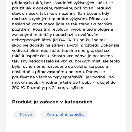
přidaných tuků, bez zásadních výživových ztrát. Lze
použít jak k opékání, restování, pošírování, redukci
šťáv, omáček, tak i ke smažení či flambování, kdy
dochází k rychlým teplotním výkyvům. Příprava a
následně konzumace jídla se tak stane skutečným
požitkem. Použitím revoluční výrobní technologie a
zvolenými materiály nedochází k uvolňování
nebezpečných látek (PFOA FREE), snižují se tak
škodlivé dopady na zdraví i životní prostředí. Dokonalá
vodivost eliminuje ztrátu tepelné energie, dochází
také k úspoře času. Konstrukce pánve je postavena
tak, aby nedocházelo ke vzniku horkých míst, ale teplo
bylo rovnoměrně rozvedeno do celého korpusu a
následně k připravovanému pokrmu. Pánev lze
používat na všechny typy spotřebičů, je vhodná i do
myčky nádobí. Vhodná je také do trouby - rukojeť do
200 °C. Rozměry: pr. 24 cm, v. 4,5 cm.
Produkt je zařazen v kategoriích
Pánve
Kompletní nabídka