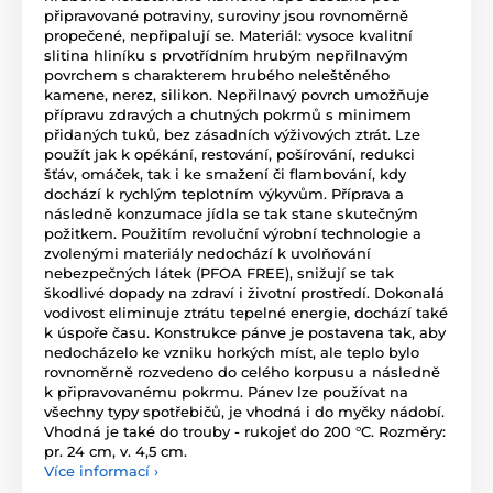
připravované potraviny, suroviny jsou rovnoměrně
propečené, nepřipalují se. Materiál: vysoce kvalitní
slitina hliníku s prvotřídním hrubým nepřilnavým
povrchem s charakterem hrubého neleštěného
kamene, nerez, silikon. Nepřilnavý povrch umožňuje
přípravu zdravých a chutných pokrmů s minimem
přidaných tuků, bez zásadních výživových ztrát. Lze
použít jak k opékání, restování, pošírování, redukci
šťáv, omáček, tak i ke smažení či flambování, kdy
dochází k rychlým teplotním výkyvům. Příprava a
následně konzumace jídla se tak stane skutečným
požitkem. Použitím revoluční výrobní technologie a
zvolenými materiály nedochází k uvolňování
nebezpečných látek (PFOA FREE), snižují se tak
škodlivé dopady na zdraví i životní prostředí. Dokonalá
vodivost eliminuje ztrátu tepelné energie, dochází také
k úspoře času. Konstrukce pánve je postavena tak, aby
nedocházelo ke vzniku horkých míst, ale teplo bylo
rovnoměrně rozvedeno do celého korpusu a následně
k připravovanému pokrmu. Pánev lze používat na
všechny typy spotřebičů, je vhodná i do myčky nádobí.
Vhodná je také do trouby - rukojeť do 200 °C. Rozměry:
pr. 24 cm, v. 4,5 cm.
Více informací ›