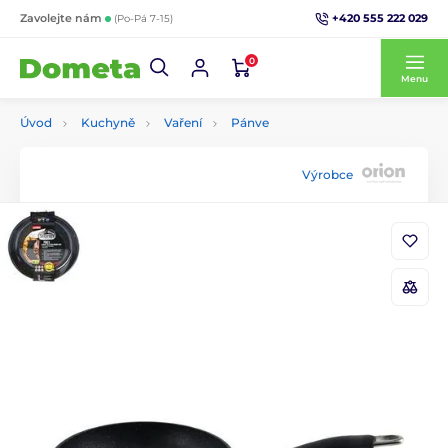
+420 555 222 029
Zavolejte nám
(Po-Pá 7-15)
0
Menu
Úvod
Kuchyně
Vaření
Pánve
Výrobce