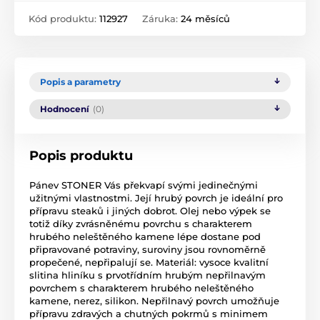
Kód produktu:
112927
Záruka:
24 měsíců
Popis a parametry
Hodnocení
(0)
Popis produktu
Pánev STONER Vás překvapí svými jedinečnými
užitnými vlastnostmi. Její hrubý povrch je ideální pro
přípravu steaků i jiných dobrot. Olej nebo výpek se
totiž díky zvrásněnému povrchu s charakterem
hrubého neleštěného kamene lépe dostane pod
připravované potraviny, suroviny jsou rovnoměrně
propečené, nepřipalují se. Materiál: vysoce kvalitní
slitina hliníku s prvotřídním hrubým nepřilnavým
povrchem s charakterem hrubého neleštěného
kamene, nerez, silikon. Nepřilnavý povrch umožňuje
přípravu zdravých a chutných pokrmů s minimem