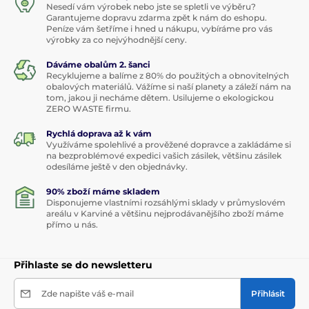
Nesedí vám výrobek nebo jste se spletli ve výběru?
Garantujeme dopravu zdarma zpět k nám do eshopu.
Peníze vám šetříme i hned u nákupu, vybíráme pro vás
výrobky za co nejvýhodnější ceny.
Dáváme obalům 2. šanci
Recyklujeme a balíme z 80% do použitých a obnovitelných
obalových materiálů. Vážíme si naší planety a záleží nám na
tom, jakou ji necháme dětem. Usilujeme o ekologickou
ZERO WASTE firmu.
Rychlá doprava až k vám
Využíváme spolehlivé a prověžené dopravce a zakládáme si
na bezproblémové expedici vašich zásilek, většinu zásilek
odesíláme ještě v den objednávky.
90% zboží máme skladem
Disponujeme vlastními rozsáhlými sklady v průmyslovém
areálu v Karviné a většinu nejprodávanějšího zboží máme
přímo u nás.
Přihlaste se do newsletteru
Zde napište váš e-mail
Přihlásit