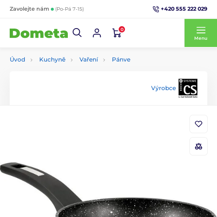
+420 555 222 029
Zavolejte nám
(Po-Pá 7-15)
0
Menu
Úvod
Kuchyně
Vaření
Pánve
Výrobce