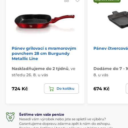
Pánev grilovací s mramorovým
Pánev čtvercová
povrchem 28 cm Burgundy
Metallic Line
Naskladňujeme do 2 týdnů
,
ve
Dodáme do 7 - 1
středu 26. 8. u vás
8. u vás
724 Kč
674 Kč
Do košíku
Šetříme vám vaše peníze
Nesedí vám výrobek nebo jste se spletli ve výběru?
Garantujeme dopravu zdarma zpět k nám do eshopu.