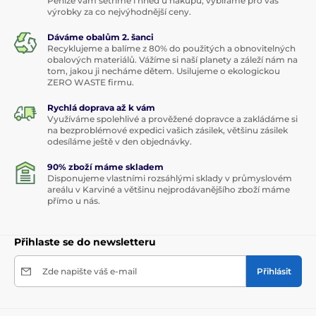
Peníze vám šetříme i hned u nákupu, vybíráme pro vás
výrobky za co nejvýhodnější ceny.
Dáváme obalům 2. šanci
Recyklujeme a balíme z 80% do použitých a obnovitelných
obalových materiálů. Vážíme si naší planety a záleží nám na
tom, jakou ji necháme dětem. Usilujeme o ekologickou
ZERO WASTE firmu.
Rychlá doprava až k vám
Využíváme spolehlivé a prověžené dopravce a zakládáme si
na bezproblémové expedici vašich zásilek, většinu zásilek
odesíláme ještě v den objednávky.
90% zboží máme skladem
Disponujeme vlastními rozsáhlými sklady v průmyslovém
areálu v Karviné a většinu nejprodávanějšího zboží máme
přímo u nás.
Přihlaste se do newsletteru
Zde napište váš e-mail
Přihlásit