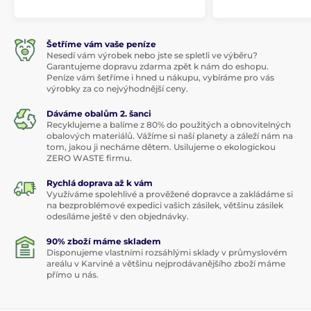
Šetříme vám vaše peníze
Nesedí vám výrobek nebo jste se spletli ve výběru?
Garantujeme dopravu zdarma zpět k nám do eshopu.
Peníze vám šetříme i hned u nákupu, vybíráme pro vás
výrobky za co nejvýhodnější ceny.
Dáváme obalům 2. šanci
Recyklujeme a balíme z 80% do použitých a obnovitelných
obalových materiálů. Vážíme si naší planety a záleží nám na
tom, jakou ji necháme dětem. Usilujeme o ekologickou
ZERO WASTE firmu.
Rychlá doprava až k vám
Využíváme spolehlivé a prověžené dopravce a zakládáme si
na bezproblémové expedici vašich zásilek, většinu zásilek
odesíláme ještě v den objednávky.
90% zboží máme skladem
Disponujeme vlastními rozsáhlými sklady v průmyslovém
areálu v Karviné a většinu nejprodávanějšího zboží máme
přímo u nás.