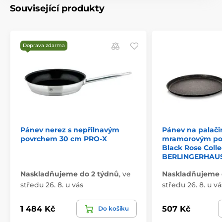
Související produkty
Doprava zdarma
Pánev nerez s nepřilnavým
Pánev na palači
povrchem 30 cm PRO-X
mramorovým po
Black Rose Colle
BERLINGERHAUS
Naskladňujeme do 2 týdnů
,
ve
Naskladňujeme 
středu 26. 8. u vás
středu 26. 8. u vá
1 484 Kč
507 Kč
Do košíku