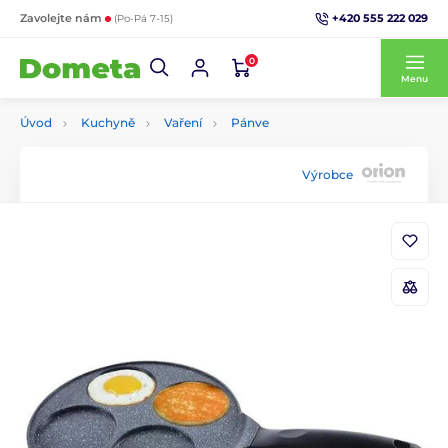
+420 555 222 029
Zavolejte nám
(Po-Pá 7-15)
0
Menu
Úvod
Kuchyně
Vaření
Pánve
Výrobce