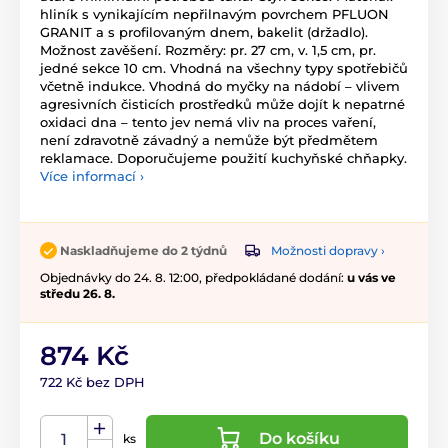
hliník s vynikajícím nepřilnavým povrchem PFLUON
GRANIT a s profilovaným dnem, bakelit (držadlo).
Možnost zavěšení. Rozměry: pr. 27 cm, v. 1,5 cm, pr.
jedné sekce 10 cm. Vhodná na všechny typy spotřebičů
včetně indukce. Vhodná do myčky na nádobí – vlivem
agresivních čisticích prostředků může dojít k nepatrné
oxidaci dna – tento jev nemá vliv na proces vaření,
není zdravotně závadný a nemůže být předmětem
reklamace. Doporučujeme použití kuchyňské chňapky.
Více informací ›
Možnosti dopravy ›
Naskladňujeme do 2 týdnů
Objednávky do 24. 8. 12:00, předpokládané dodání:
u vás ve
středu 26. 8.
874 Kč
722 Kč bez DPH
Do košíku
ks