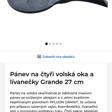
Zobrazit více obrázků
Pánev na čtyři volská oka a
lívanečky Grande 27 cm
Pánev na volská oka/lívance je odlévaná masivní
pánev se sníženým okrajem a s velmi kvalitním
nepřilnavým povrchem PFLUON GRANIT. Je určena
pro přípravu sázených vajec, bramboráčků, lívanečků
atd. s minimální potřebou tuku. Čtyři sekce. Materiál: