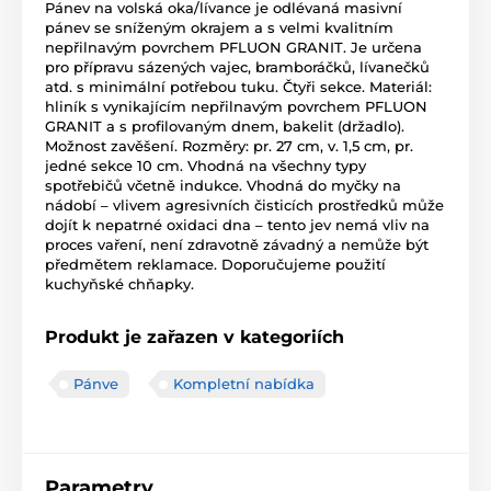
Pánev na volská oka/lívance je odlévaná masivní
pánev se sníženým okrajem a s velmi kvalitním
nepřilnavým povrchem PFLUON GRANIT. Je určena
pro přípravu sázených vajec, bramboráčků, lívanečků
atd. s minimální potřebou tuku. Čtyři sekce. Materiál:
hliník s vynikajícím nepřilnavým povrchem PFLUON
GRANIT a s profilovaným dnem, bakelit (držadlo).
Možnost zavěšení. Rozměry: pr. 27 cm, v. 1,5 cm, pr.
jedné sekce 10 cm. Vhodná na všechny typy
spotřebičů včetně indukce. Vhodná do myčky na
nádobí – vlivem agresivních čisticích prostředků může
dojít k nepatrné oxidaci dna – tento jev nemá vliv na
proces vaření, není zdravotně závadný a nemůže být
předmětem reklamace. Doporučujeme použití
kuchyňské chňapky.
Produkt je zařazen v kategoriích
Pánve
Kompletní nabídka
Parametry