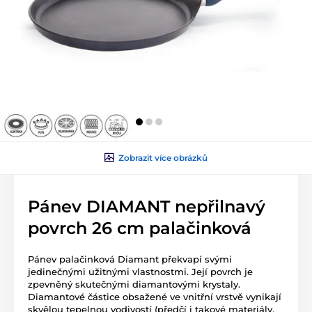
Zobrazit více obrázků
Pánev DIAMANT nepřilnavý
povrch 26 cm palačinková
Pánev palačinková Diamant překvapí svými
jedinečnými užitnými vlastnostmi. Její povrch je
zpevněný skutečnými diamantovými krystaly.
Diamantové částice obsažené ve vnitřní vrstvě vynikají
skvělou tepelnou vodivostí (předčí i takové materiály,