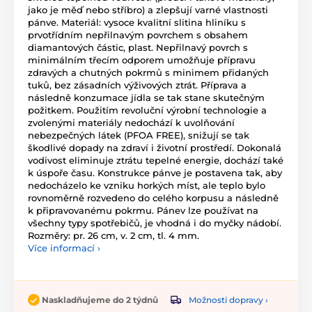
jako je měď nebo stříbro) a zlepšují varné vlastnosti
pánve. Materiál: vysoce kvalitní slitina hliníku s
prvotřídním nepřilnavým povrchem s obsahem
diamantových částic, plast. Nepřilnavý povrch s
minimálním třecím odporem umožňuje přípravu
zdravých a chutných pokrmů s minimem přidaných
tuků, bez zásadních výživových ztrát. Příprava a
následně konzumace jídla se tak stane skutečným
požitkem. Použitím revoluční výrobní technologie a
zvolenými materiály nedochází k uvolňování
nebezpečných látek (PFOA FREE), snižují se tak
škodlivé dopady na zdraví i životní prostředí. Dokonalá
vodivost eliminuje ztrátu tepelné energie, dochází také
k úspoře času. Konstrukce pánve je postavena tak, aby
nedocházelo ke vzniku horkých míst, ale teplo bylo
rovnoměrně rozvedeno do celého korpusu a následně
k připravovanému pokrmu. Pánev lze používat na
všechny typy spotřebičů, je vhodná i do myčky nádobí.
Rozměry: pr. 26 cm, v. 2 cm, tl. 4 mm.
Více informací ›
Možnosti dopravy ›
Naskladňujeme do 2 týdnů