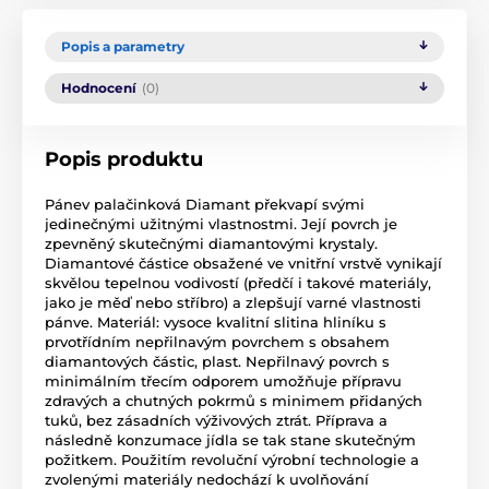
Popis a parametry
Hodnocení
(0)
Popis produktu
Pánev palačinková Diamant překvapí svými
jedinečnými užitnými vlastnostmi. Její povrch je
zpevněný skutečnými diamantovými krystaly.
Diamantové částice obsažené ve vnitřní vrstvě vynikají
skvělou tepelnou vodivostí (předčí i takové materiály,
jako je měď nebo stříbro) a zlepšují varné vlastnosti
pánve. Materiál: vysoce kvalitní slitina hliníku s
prvotřídním nepřilnavým povrchem s obsahem
diamantových částic, plast. Nepřilnavý povrch s
minimálním třecím odporem umožňuje přípravu
zdravých a chutných pokrmů s minimem přidaných
tuků, bez zásadních výživových ztrát. Příprava a
následně konzumace jídla se tak stane skutečným
požitkem. Použitím revoluční výrobní technologie a
zvolenými materiály nedochází k uvolňování