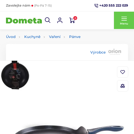
+420 555 222 029
Zavolejte nám
(Po-Pá 7-15)
0
Menu
Úvod
Kuchyně
Vaření
Pánve
Výrobce