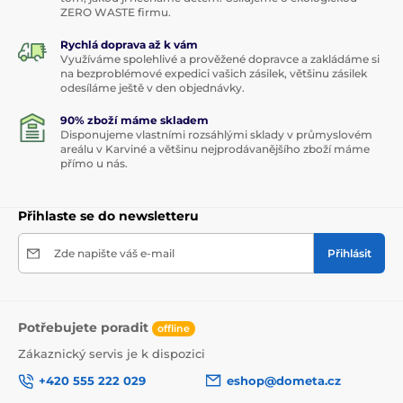
ZERO WASTE firmu.
Rychlá doprava až k vám
Využíváme spolehlivé a prověžené dopravce a zakládáme si
na bezproblémové expedici vašich zásilek, většinu zásilek
odesíláme ještě v den objednávky.
90% zboží máme skladem
Disponujeme vlastními rozsáhlými sklady v průmyslovém
areálu v Karviné a většinu nejprodávanějšího zboží máme
přímo u nás.
Přihlaste se do newsletteru
Zde napište váš e-mail
Přihlásit
Potřebujete poradit
offline
Zákaznický servis je k dispozici
+420 555 222 029
eshop@dometa.cz