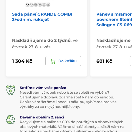
Sada pánví GRANDE COMBI
Pánev s mramo
2+odním. rukojeť
povrchem Steinf
Solingen CS-069
Naskladňujeme do 2 týdnů
,
ve
Naskladňujeme 
čtvrtek 27. 8. u vás
čtvrtek 27. 8. u v
1 304 Kč
601 Kč
Do košíku
Šetříme vám vaše peníze
Nesedí vám výrobek nebo jste se spletli ve výběru?
Garantujeme dopravu zdarma zpět k nám do eshopu.
Peníze vám šetříme i hned u nákupu, vybíráme pro vás
výrobky za co nejvýhodnější ceny.
Dáváme obalům 2. šanci
Recyklujeme a balíme z 80% do použitých a obnovitelných
obalových materiálů. Vážíme si naší planety a záleží nám na
tom, jakou ji necháme dětem. Usilujeme o ekologickou