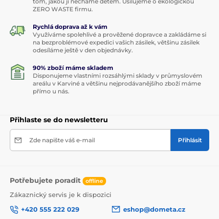
tom, jakou ji necháme dětem. Usilujeme o ekologickou
ZERO WASTE firmu.
Rychlá doprava až k vám
Využíváme spolehlivé a prověžené dopravce a zakládáme si
na bezproblémové expedici vašich zásilek, většinu zásilek
odesíláme ještě v den objednávky.
90% zboží máme skladem
Disponujeme vlastními rozsáhlými sklady v průmyslovém
areálu v Karviné a většinu nejprodávanějšího zboží máme
přímo u nás.
Přihlaste se do newsletteru
Zde napište váš e-mail
Přihlásit
Potřebujete poradit
offline
Zákaznický servis je k dispozici
+420 555 222 029
eshop@dometa.cz