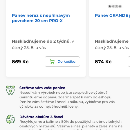
Pánev nerez s nepřilnavým
Pánev GRANDE p
povrchem 20 cm PRO-X
Naskladňujeme do 2 týdnů
,
v
Naskladňujeme 
úterý 25. 8. u vás
úterý 25. 8. u vás
869 Kč
874 Kč
Do košíku
Šetříme vám vaše peníze
Nesedí vám výrobek nebo jste se spletli ve výběru?
Garantujeme dopravu zdarma zpět k nám do eshopu.
Peníze vám šetříme i hned u nákupu, vybíráme pro vás
výrobky za co nejvýhodnější ceny.
Dáváme obalům 2. šanci
Recyklujeme a balíme z 80% do použitých a obnovitelných
obalových materiálů. Vážíme si naší planety a záleží nám na