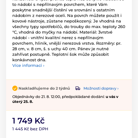
to nádobí s nepřilnavým povrchem, které Vám
poskytne snadnější čistění ve srovnání s ostatním
nádobím z nerezové oceli. Na povrch můžete použít i
kovové nástroje, zůstane nepoškozený. Je vhodná na
všechny typy spotřebičů, do trouby do max. teploty 260
°C, vhodná do myčky na nádobí. Materiál: 3vrstvé
nádobí - vnitřní kvalitní nerez s nepřilnavým
povrchem, hliník, vnější nerezová vrstva. Rozměry: pr.
28 cm, v. 8 cm, š. s uchy 40 cm. Pánev je nutné
zahřívat postupně. Teplotní šok může způsobit
konkávnost dna.
Více informací ›
Možnosti dopravy ›
Naskladňujeme do 2 týdnů
Objednávky do 21. 8. 12:00, předpokládané dodání:
u vás v
úterý 25. 8.
1 749 Kč
1 445 Kč bez DPH