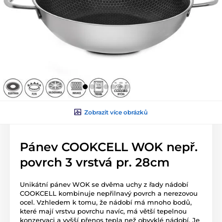
Zobrazit více obrázků
Pánev COOKCELL WOK nepř.
povrch 3 vrstvá pr. 28cm
Unikátní pánev WOK se dvěma uchy z řady nádobí
COOKCELL kombinuje nepřilnavý povrch a nerezovou
ocel. Vzhledem k tomu, že nádobí má mnoho bodů,
které mají vrstvu povrchu navíc, má větší tepelnou
konzervaci a vyšší přenos tepla než obvyklé nádobí. Je