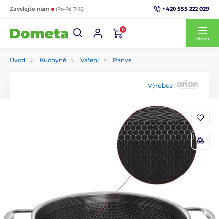
+420 555 222 029
Zavolejte nám
(Po-Pá 7-15)
0
Menu
Úvod
Kuchyně
Vaření
Pánve
Výrobce