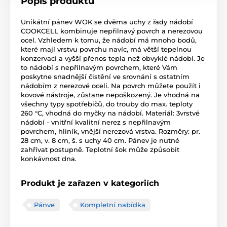
Popis produktu
Unikátní pánev WOK se dvěma uchy z řady nádobí
COOKCELL kombinuje nepřilnavý povrch a nerezovou
ocel. Vzhledem k tomu, že nádobí má mnoho bodů,
které mají vrstvu povrchu navíc, má větší tepelnou
konzervaci a vyšší přenos tepla než obvyklé nádobí. Je
to nádobí s nepřilnavým povrchem, které Vám
poskytne snadnější čistění ve srovnání s ostatním
nádobím z nerezové oceli. Na povrch můžete použít i
kovové nástroje, zůstane nepoškozený. Je vhodná na
všechny typy spotřebičů, do trouby do max. teploty
260 °C, vhodná do myčky na nádobí. Materiál: 3vrstvé
nádobí - vnitřní kvalitní nerez s nepřilnavým
povrchem, hliník, vnější nerezová vrstva. Rozměry: pr.
28 cm, v. 8 cm, š. s uchy 40 cm. Pánev je nutné
zahřívat postupně. Teplotní šok může způsobit
konkávnost dna.
Produkt je zařazen v kategoriích
Pánve
Kompletní nabídka