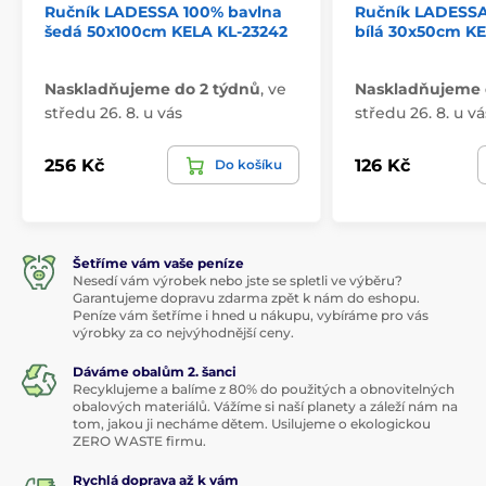
Ručník LADESSA 100% bavlna
Ručník LADESSA
šedá 50x100cm KELA KL-23242
bílá 30x50cm KE
Naskladňujeme do 2 týdnů
,
ve
Naskladňujeme 
středu 26. 8. u vás
středu 26. 8. u vá
256 Kč
126 Kč
Do košíku
Šetříme vám vaše peníze
Nesedí vám výrobek nebo jste se spletli ve výběru?
Garantujeme dopravu zdarma zpět k nám do eshopu.
Peníze vám šetříme i hned u nákupu, vybíráme pro vás
výrobky za co nejvýhodnější ceny.
Dáváme obalům 2. šanci
Recyklujeme a balíme z 80% do použitých a obnovitelných
obalových materiálů. Vážíme si naší planety a záleží nám na
tom, jakou ji necháme dětem. Usilujeme o ekologickou
ZERO WASTE firmu.
Rychlá doprava až k vám