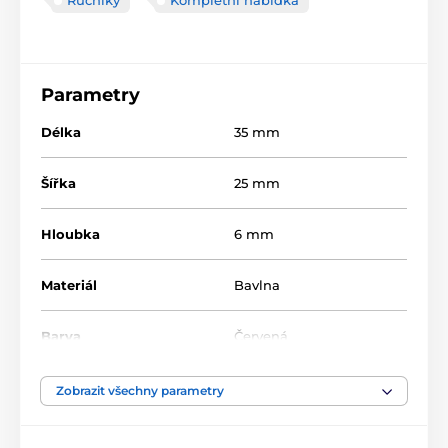
Ručníky
Kompletní nabídka
Parametry
Délka
35 mm
Šířka
25 mm
Hloubka
6 mm
Materiál
Bavlna
Barva
Červená
Zobrazit všechny parametry