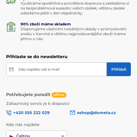
Využíváme spolehlivé a prověžené dopravce a zakládáme si
na bezproblémové expedici vašich zásilek, většinu zásilek
odesíláme ještě v den objednávky.
90% zboží máme skladem
Disponujeme vlastními rozsáhlými sklady v průmyslovém
areálu v Karviné a většinu nejprodávanějšího zboží máme
přímo u nás.
Přihlaste se do newsletteru
Zde napište váš e-mail
Přihlásit
Potřebujete poradit
offline
Zákaznický servis je k dispozici
+420 555 222 029
eshop@dometa.cz
Kde nás najdete
Čeština