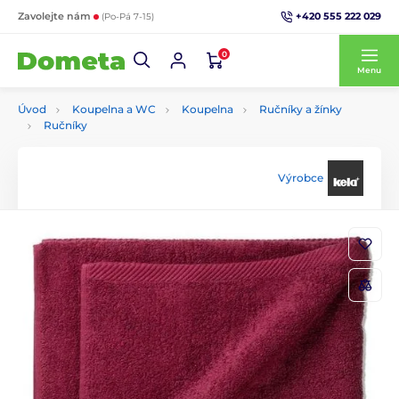
+420 555 222 029
Zavolejte nám
(Po-Pá 7-15)
0
Menu
Úvod
Koupelna a WC
Koupelna
Ručníky a žínky
Ručníky
Výrobce