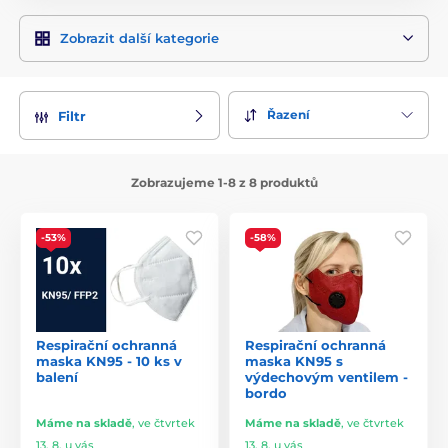
Zobrazit další kategorie
Řazení
Filtr
Zobrazujeme 1-8 z 8 produktů
-53%
-58%
Respirační ochranná
Respirační ochranná
maska KN95 - 10 ks v
maska KN95 s
balení
výdechovým ventilem -
bordo
Máme na skladě
,
ve čtvrtek
Máme na skladě
,
ve čtvrtek
13. 8. u vás
13. 8. u vás