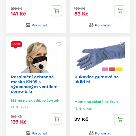
299 Kč
199 Kč
141 Kč
83 Kč
Porovnat
Porovnat
-30%
Respirační ochranná
Rukavice gumové na
maska KN95 s
úklid M
výdechovým ventilem -
černo-bílá
Máme na skladě
,
ve čtvrtek
Máme na skladě
,
ve čtvrtek
13. 8. u vás
13. 8. u vás
199 Kč
27 Kč
139 Kč
Porovnat
Porovnat