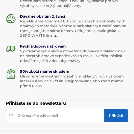
Peníze vám šetříme i hned u nákupu, vybíráme pro vás
výrobky za co nejvýhodnější ceny.
Dáváme obalům 2. šanci
Recyklujeme a balíme z 80% do použitých a obnovitelných
obalových materiálů. Vážíme si naší planety a záleží nám na
tom, jakou ji necháme dětem. Usilujeme o ekologickou
ZERO WASTE firmu.
Rychlá doprava až k vám
Využíváme spolehlivé a prověžené dopravce a zakládáme si
na bezproblémové expedici vašich zásilek, většinu zásilek
odesíláme ještě v den objednávky.
90% zboží máme skladem
Disponujeme vlastními rozsáhlými sklady v průmyslovém
areálu v Karviné a většinu nejprodávanějšího zboží máme
přímo u nás.
Přihlaste se do newsletteru
Zde napište váš e-mail
Přihlásit