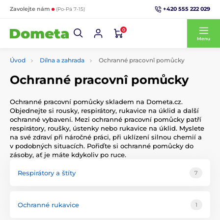
+420 555 222 029
Zavolejte nám
(Po-Pá 7-15)
0
Menu
Úvod
Dílna a zahrada
Ochranné pracovnî pomůcky
Ochranné pracovnî pomůcky
Ochranné pracovní pomůcky skladem na Dometa.cz.
Objednejte si rousky, respirátory, rukavice na úklid a další
ochranné vybavení. Mezi ochranné pracovní pomůcky patří
respirátory, roušky, ústenky nebo rukavice na úklid. Myslete
na své zdraví při náročné práci, při uklízení silnou chemií a
v podobných situacích. Pořiďte si ochranné pomůcky do
zásoby, ať je máte kdykoliv po ruce.
Respirátory a štíty
7
Ochranné rukavice
1