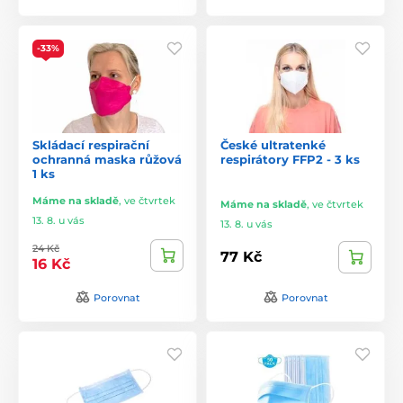
-33%
Skládací respirační
České ultratenké
ochranná maska růžová
respirátory FFP2 - 3 ks
1 ks
Máme na skladě
,
ve čtvrtek
Máme na skladě
,
ve čtvrtek
13. 8. u vás
13. 8. u vás
24 Kč
77 Kč
16 Kč
Porovnat
Porovnat