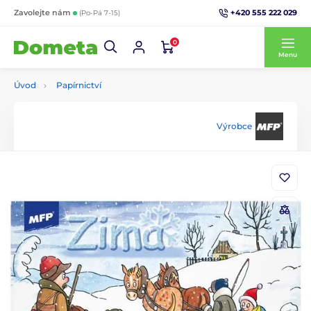
+420 555 222 029
Zavolejte nám
(Po-Pá 7-15)
0
Menu
Úvod
Papírnictví
Výrobce