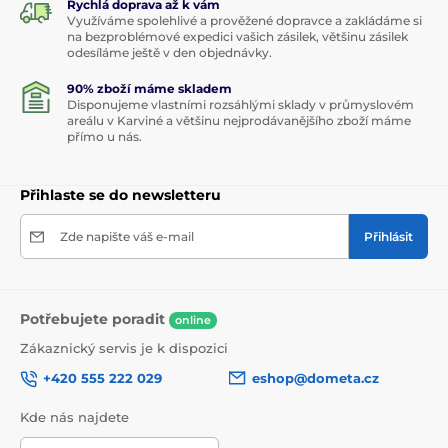
Rychlá doprava až k vám
Využíváme spolehlivé a prověžené dopravce a zakládáme si
na bezproblémové expedici vašich zásilek, většinu zásilek
odesíláme ještě v den objednávky.
90% zboží máme skladem
Disponujeme vlastními rozsáhlými sklady v průmyslovém
areálu v Karviné a většinu nejprodávanějšího zboží máme
přímo u nás.
Přihlaste se do newsletteru
Zde napište váš e-mail
Přihlásit
Potřebujete poradit
online
Zákaznický servis je k dispozici
+420 555 222 029
eshop@dometa.cz
Kde nás najdete