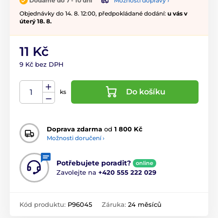
Možnosti dopravy ›
Dodáme do 7 - 10 dní
Objednávky do 14. 8. 12:00, předpokládané dodání:
u vás v
úterý 18. 8.
11 Kč
9 Kč bez DPH
Do košíku
ks
Doprava zdarma
od
1 800 Kč
Možnosti doručení ›
Potřebujete poradit?
online
Zavolejte na
+420 555 222 029
Kód produktu:
P96045
Záruka:
24 měsíců