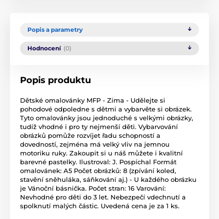
Popis a parametry
Hodnocení
(0)
Popis produktu
Dětské omalovánky MFP - Zima - Udělejte si
pohodové odpoledne s dětmi a vybarvěte si obrázek.
Tyto omalovánky jsou jednoduché s velkými obrázky,
tudíž vhodné i pro ty nejmenší děti. Vybarvování
obrázků pomůže rozvíjet řadu schopností a
dovedností, zejména má velký vliv na jemnou
motoriku ruky. Zakoupit si u náš můžete i kvalitní
barevné pastelky. Ilustroval: J. Pospíchal Formát
omalovánek: A5 Počet obrázků: 8 (zpívání koled,
stavění sněhuláka, sáňkování aj.) - U každého obrázku
je Vánoční básnička. Počet stran: 16 Varování:
Nevhodné pro děti do 3 let. Nebezpečí vdechnutí a
spolknutí malých částic. Uvedená cena je za 1 ks.