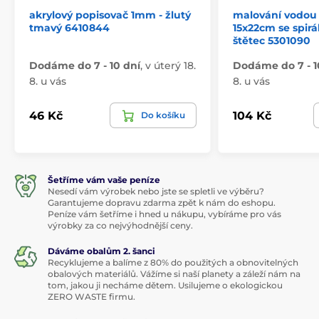
akrylový popisovač 1mm - žlutý
malování vodou 
tmavý 6410844
15x22cm se spirál
štětec 5301090
Dodáme do 7 - 10 dní
,
v úterý 18.
Dodáme do 7 - 1
8. u vás
8. u vás
46 Kč
104 Kč
Do košíku
Šetříme vám vaše peníze
Nesedí vám výrobek nebo jste se spletli ve výběru?
Garantujeme dopravu zdarma zpět k nám do eshopu.
Peníze vám šetříme i hned u nákupu, vybíráme pro vás
výrobky za co nejvýhodnější ceny.
Dáváme obalům 2. šanci
Recyklujeme a balíme z 80% do použitých a obnovitelných
obalových materiálů. Vážíme si naší planety a záleží nám na
tom, jakou ji necháme dětem. Usilujeme o ekologickou
ZERO WASTE firmu.