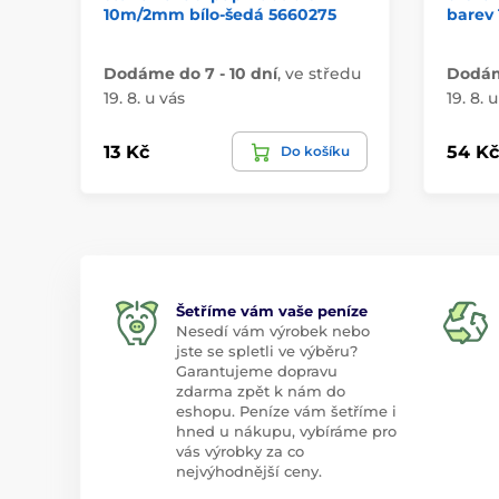
10m/2mm bílo-šedá 5660275
barev
Dodáme do 7 - 10 dní
,
ve středu
Dodáme
19. 8. u vás
19. 8. 
13 Kč
54 Kč
Do košíku
Šetříme vám vaše peníze
Nesedí vám výrobek nebo
jste se spletli ve výběru?
Garantujeme dopravu
zdarma zpět k nám do
eshopu. Peníze vám šetříme i
hned u nákupu, vybíráme pro
vás výrobky za co
nejvýhodnější ceny.