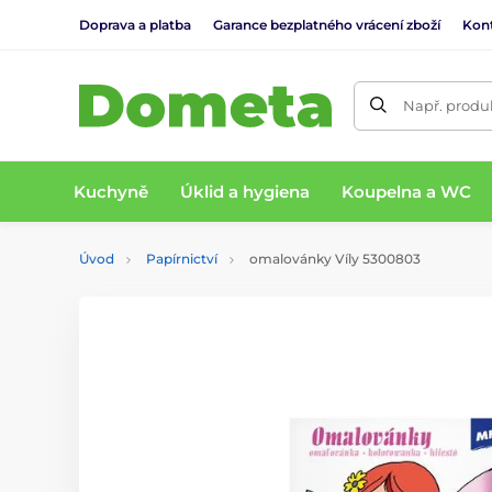
Doprava a platba
Garance bezplatného vrácení zboží
Kon
Např. produk
Kuchyně
Úklid a hygiena
Koupelna a WC
Úvod
Papírnictví
omalovánky Víly 5300803