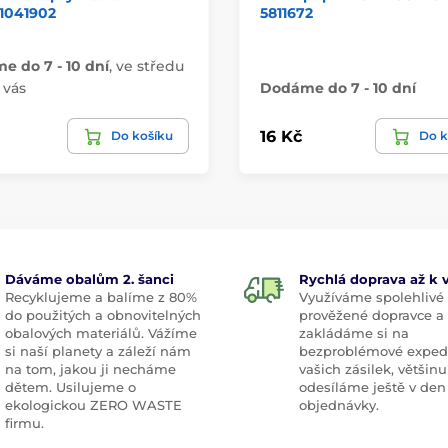
 1041902
5811672
 do 7 - 10 dní
,
ve středu
u vás
Dodáme do 7 - 10 dní
16 Kč
Do košíku
Do k
Dáváme obalům 2. šanci
Rychlá doprava až k
Recyklujeme a balíme z 80%
Využíváme spolehlivé
do použitých a obnovitelných
prověžené dopravce a
obalových materiálů. Vážíme
zakládáme si na
si naší planety a záleží nám
bezproblémové exped
na tom, jakou ji necháme
vašich zásilek, většinu
dětem. Usilujeme o
odesíláme ještě v den
ekologickou ZERO WASTE
objednávky.
firmu.