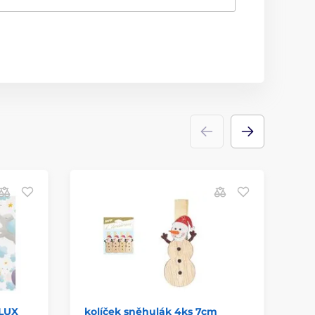
 LUX
kolíček sněhulák 4ks 7cm
př