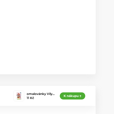
omalovánky Víly…
K nákupu
11 Kč