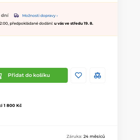
 dní
Možnosti dopravy ›
 12:00, předpokládané dodání:
u vás ve středu 19. 8.
Přidat do košíku
d
1 800 Kč
Záruka:
24 měsíců