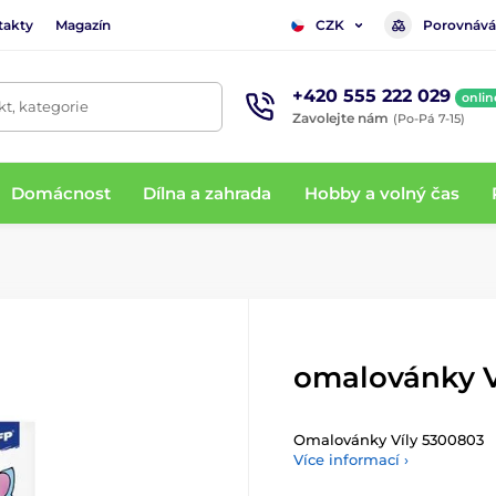
takty
Magazín
Porovnává
CZK
+420 555 222 029
onlin
t, kategorie
Zavolejte nám
(Po-Pá 7-15)
Domácnost
Dílna a zahrada
Hobby a volný čas
omalovánky V
Omalovánky Víly 5300803
Více informací ›