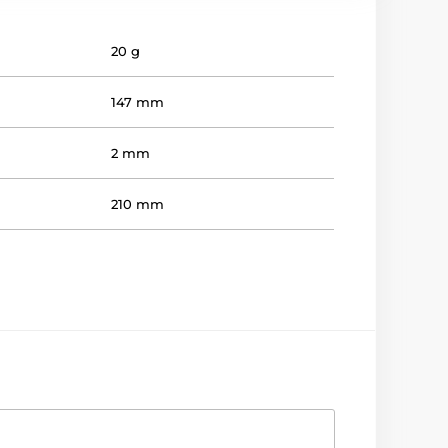
20 g
147 mm
2 mm
210 mm