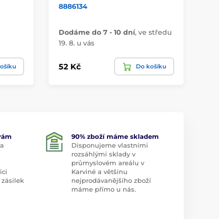
8886134
PR
Dodáme do 7 - 10 dní
,
ve středu
Do
19. 8. u vás
19.
52 Kč
44
ošíku
Do košíku
 vám
90% zboží máme skladem
 a
Disponujeme vlastními
rozsáhlými sklady v
průmyslovém areálu v
ici
Karviné a většinu
 zásilek
nejprodávanějšího zboží
máme přímo u nás.