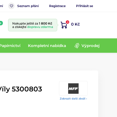
ní
Seznam přání
Registrace
Přihlásit se
0
e
Nakupte ještě za
1 800 Kč
0 Kč
a získejte
dopravu zdarma
Papírnictví
Kompletní nabídka
Výprodej
íly 5300803
Zobrazit další zboží ›