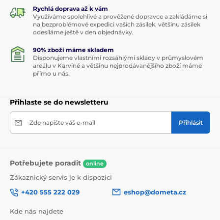
Rychlá doprava až k vám
Využíváme spolehlivé a prověžené dopravce a zakládáme si
na bezproblémové expedici vašich zásilek, většinu zásilek
odesíláme ještě v den objednávky.
90% zboží máme skladem
Disponujeme vlastními rozsáhlými sklady v průmyslovém
areálu v Karviné a většinu nejprodávanějšího zboží máme
přímo u nás.
Přihlaste se do newsletteru
Zde napište váš e-mail
Přihlásit
Potřebujete poradit
online
Zákaznický servis je k dispozici
+420 555 222 029
eshop@dometa.cz
Kde nás najdete