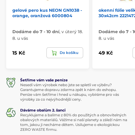
gelové pero kus NEON GN1038 -
okenní fólie ve
orange, oranžová 6000804
30x42cm 222147
Dodáme do 7 - 10 dní
,
v úterý 18.
Dodáme do 7 - 1
8. u vás
8. u vás
15 Kč
49 Kč
Do košíku
Šetříme vám vaše peníze
Nesedí vám výrobek nebo jste se spletli ve výběru?
Garantujeme dopravu zdarma zpět k nám do eshopu.
Peníze vám šetříme i hned u nákupu, vybíráme pro vás
výrobky za co nejvýhodnější ceny.
Dáváme obalům 2. šanci
Recyklujeme a balíme z 80% do použitých a obnovitelných
obalových materiálů. Vážíme si naší planety a záleží nám na
tom, jakou ji necháme dětem. Usilujeme o ekologickou
ZERO WASTE firmu.