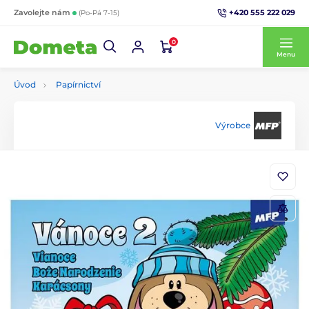
+420 555 222 029
Zavolejte nám
(Po-Pá 7-15)
0
Menu
Úvod
Papírnictví
Výrobce