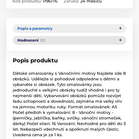
Kód produktu:
P96176
Záruka:
24 měsíců
Popis a parametry
Hodnocení
(0)
Popis produktu
Dětské omalovánky s Vánočními motivy Najdete zde 8
obrázků. Udělejte si pohodové odpoledne s dětmi a
vybarvěte si obrázek. Tyto omalovánky jsou
jednoduché s velkými obrázky tudíž vhodné i pro ty
nejmenší děti. Vybarvování obrázků pomůže rozvíjet
řadu schopností a dovedností, zejména má velký vliv
na jemnou motoriku ruky. Formát omalovánek: A5
Počet předloh k vymalování: 8 - Vánoční motivy -
(perníčky, jablíčka, baňky, svíčky, vánoční stromeček,
dárky) Počet stran: 16 Varování: Nevhodné pro děti do 3
let. Nebezpečí vdechnutí a spolknutí malých částic.
Uvedená cena je za 1 ks.