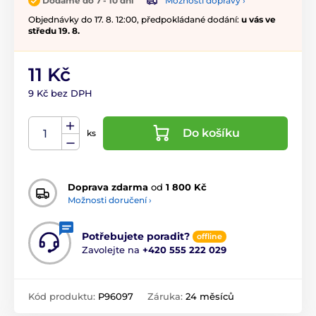
Možnosti dopravy ›
Dodáme do 7 - 10 dní
Objednávky do 17. 8. 12:00, předpokládané dodání:
u vás ve
středu 19. 8.
11 Kč
9 Kč bez DPH
Do košíku
ks
Doprava zdarma
od
1 800 Kč
Možnosti doručení ›
Potřebujete poradit?
offline
Zavolejte na
+420 555 222 029
Kód produktu:
P96097
Záruka:
24 měsíců