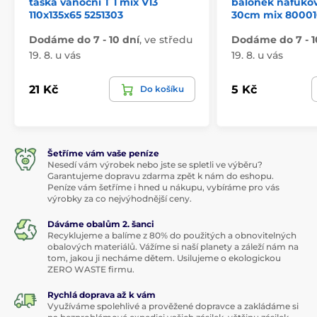
taška vánoční T 1 mix V13
balónek nafukov
110x135x65 5251303
30cm mix 80001
Dodáme do 7 - 10 dní
,
ve středu
Dodáme do 7 - 1
19. 8. u vás
19. 8. u vás
21 Kč
5 Kč
Do košíku
Šetříme vám vaše peníze
Nesedí vám výrobek nebo jste se spletli ve výběru?
Garantujeme dopravu zdarma zpět k nám do eshopu.
Peníze vám šetříme i hned u nákupu, vybíráme pro vás
výrobky za co nejvýhodnější ceny.
Dáváme obalům 2. šanci
Recyklujeme a balíme z 80% do použitých a obnovitelných
obalových materiálů. Vážíme si naší planety a záleží nám na
tom, jakou ji necháme dětem. Usilujeme o ekologickou
ZERO WASTE firmu.
Rychlá doprava až k vám
Využíváme spolehlivé a prověžené dopravce a zakládáme si