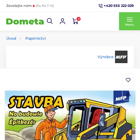
+420 555 222 029
Zavolejte nám
(Po-Pá 7-15)
0
Menu
Úvod
Papírnictví
Výrobce