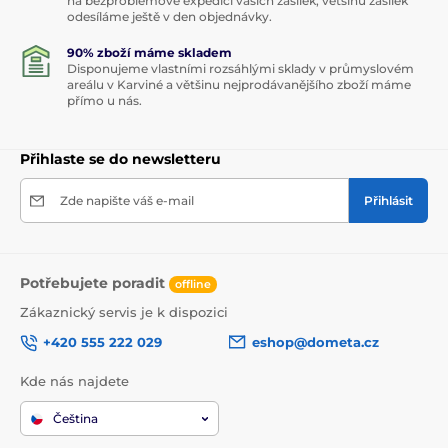
na bezproblémové expedici vašich zásilek, většinu zásilek
odesíláme ještě v den objednávky.
90% zboží máme skladem
Disponujeme vlastními rozsáhlými sklady v průmyslovém
areálu v Karviné a většinu nejprodávanějšího zboží máme
přímo u nás.
Přihlaste se do newsletteru
Zde napište váš e-mail
Přihlásit
Potřebujete poradit
offline
Zákaznický servis je k dispozici
+420 555 222 029
eshop@dometa.cz
Kde nás najdete
Čeština