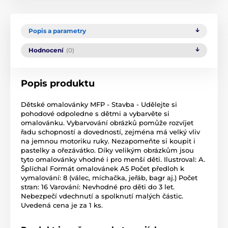
Popis a parametry
Hodnocení
(0)
Popis produktu
Dětské omalovánky MFP - Stavba - Udělejte si
pohodové odpoledne s dětmi a vybarvěte si
omalovánku. Vybarvování obrázků pomůže rozvíjet
řadu schopností a dovedností, zejména má velký vliv
na jemnou motoriku ruky. Nezapomeňte si koupit i
pastelky a ořezávátko. Díky velikým obrázkům jsou
tyto omalovánky vhodné i pro menší děti. Ilustroval: A.
Šplíchal Formát omalovánek A5 Počet předloh k
vymalování: 8 (válec, míchačka, jeřáb, bagr aj.) Počet
stran: 16 Varování: Nevhodné pro děti do 3 let.
Nebezpečí vdechnutí a spolknutí malých částic.
Uvedená cena je za 1 ks.