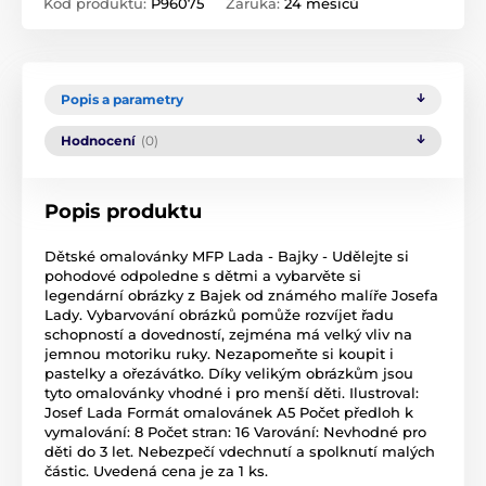
Kód produktu:
P96075
Záruka:
24 měsíců
Popis a parametry
Hodnocení
(0)
Popis produktu
Dětské omalovánky MFP Lada - Bajky - Udělejte si
pohodové odpoledne s dětmi a vybarvěte si
legendární obrázky z Bajek od známého malíře Josefa
Lady. Vybarvování obrázků pomůže rozvíjet řadu
schopností a dovedností, zejména má velký vliv na
jemnou motoriku ruky. Nezapomeňte si koupit i
pastelky a ořezávátko. Díky velikým obrázkům jsou
tyto omalovánky vhodné i pro menší děti. Ilustroval:
Josef Lada Formát omalovánek A5 Počet předloh k
vymalování: 8 Počet stran: 16 Varování: Nevhodné pro
děti do 3 let. Nebezpečí vdechnutí a spolknutí malých
částic. Uvedená cena je za 1 ks.