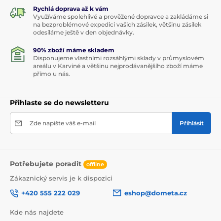
Rychlá doprava až k vám
Využíváme spolehlivé a prověžené dopravce a zakládáme si
na bezproblémové expedici vašich zásilek, většinu zásilek
odesíláme ještě v den objednávky.
90% zboží máme skladem
Disponujeme vlastními rozsáhlými sklady v průmyslovém
areálu v Karviné a většinu nejprodávanějšího zboží máme
přímo u nás.
Přihlaste se do newsletteru
Zde napište váš e-mail
Přihlásit
Potřebujete poradit
offline
Zákaznický servis je k dispozici
+420 555 222 029
eshop@dometa.cz
Kde nás najdete