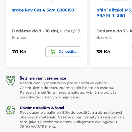
srdce kov 6ks 4,5cm 8886150
přání dětské M33
PRANI_T_2181
Dodáme do 7 - 10 dní
,
v úterý 18.
Dodáme do 7 - 1
8. u vás
8. u vás
70 Kč
38 Kč
Do košíku
Šetříme vám vaše peníze
Nesedí vám výrobek nebo jste se spletli ve výběru?
Garantujeme dopravu zdarma zpět k nám do eshopu.
Peníze vám šetříme i hned u nákupu, vybíráme pro vás
výrobky za co nejvýhodnější ceny.
Dáváme obalům 2. šanci
Recyklujeme a balíme z 80% do použitých a obnovitelných
obalových materiálů. Vážíme si naší planety a záleží nám na
tom, jakou ji necháme dětem. Usilujeme o ekologickou
ZERO WASTE firmu.