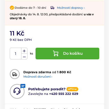
Možnosti dopravy ›
Dodáme do 7 - 10 dní
Objednávky do 14. 8. 12:00, předpokládané dodání:
u vás v
úterý 18. 8.
11 Kč
9 Kč bez DPH
Do košíku
ks
Doprava zdarma
od
1 800 Kč
Možnosti doručení ›
Potřebujete poradit?
offline
Zavolejte na
+420 555 222 029