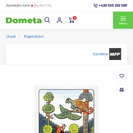
+420 555 222 029
Zavolejte nám
(Po-Pá 7-15)
0
Menu
Úvod
Papírnictví
Výrobce