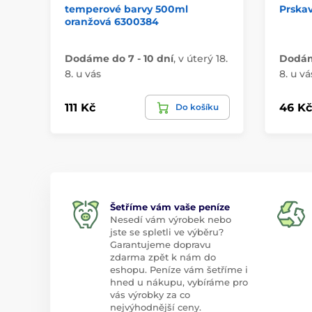
temperové barvy 500ml
Prskav
oranžová 6300384
Dodáme do 7 - 10 dní
,
v úterý 18.
Dodáme
8. u vás
8. u vá
111 Kč
46 Kč
Do košíku
Šetříme vám vaše peníze
Nesedí vám výrobek nebo
jste se spletli ve výběru?
Garantujeme dopravu
zdarma zpět k nám do
eshopu. Peníze vám šetříme i
hned u nákupu, vybíráme pro
vás výrobky za co
nejvýhodnější ceny.