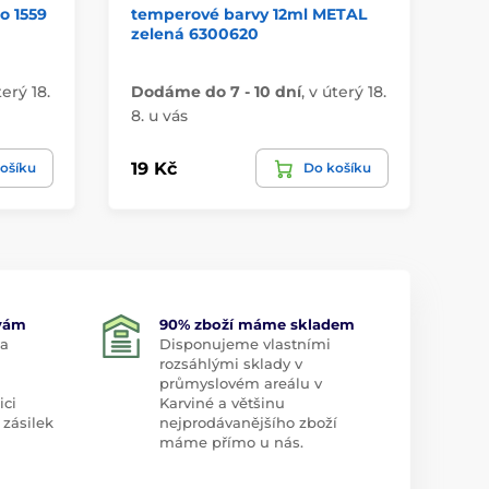
o 1559
temperové barvy 12ml METAL
kr
zelená 6300620
10
terý 18.
Dodáme do 7 - 10 dní
,
v úterý 18.
Do
8. u vás
8. 
19 Kč
87
ošíku
Do košíku
 vám
90% zboží máme skladem
 a
Disponujeme vlastními
rozsáhlými sklady v
průmyslovém areálu v
ici
Karviné a většinu
 zásilek
nejprodávanějšího zboží
máme přímo u nás.