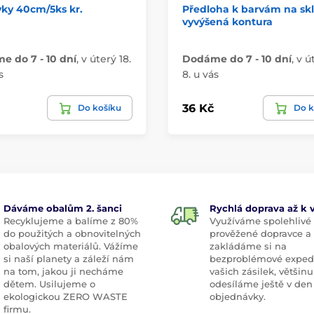
ky 40cm/5ks kr.
Předloha k barvám na skl
vyvýšená kontura
 do 7 - 10 dní
,
v úterý 18.
Dodáme do 7 - 10 dní
,
v ú
s
8. u vás
36 Kč
Do košíku
Do k
Dáváme obalům 2. šanci
Rychlá doprava až k
Recyklujeme a balíme z 80%
Využíváme spolehlivé
do použitých a obnovitelných
prověžené dopravce a
obalových materiálů. Vážíme
zakládáme si na
si naší planety a záleží nám
bezproblémové exped
na tom, jakou ji necháme
vašich zásilek, většinu
dětem. Usilujeme o
odesíláme ještě v den
ekologickou ZERO WASTE
objednávky.
firmu.