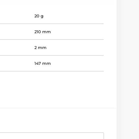
20 g
210 mm
2 mm
147 mm