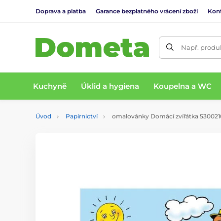
Doprava a platba
Garance bezplatného vrácení zboží
Kon
Např. produk
Kuchyně
Úklid a hygiena
Koupelna a WC
Úvod
Papírnictví
omalovánky Domácí zvířátka 530021