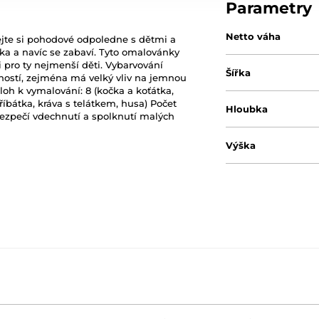
Parametry
Netto váha
jte si pohodové odpoledne s dětmi a
tka a navíc se zabaví. Tyto omalovánky
 pro ty nejmenší děti. Vybarvování
Šířka
ností, zejména má velký vliv na jemnou
oh k vymalování: 8 (kočka a koťátka,
říbátka, kráva s telátkem, husa) Počet
Hloubka
ebezpečí vdechnutí a spolknutí malých
Výška