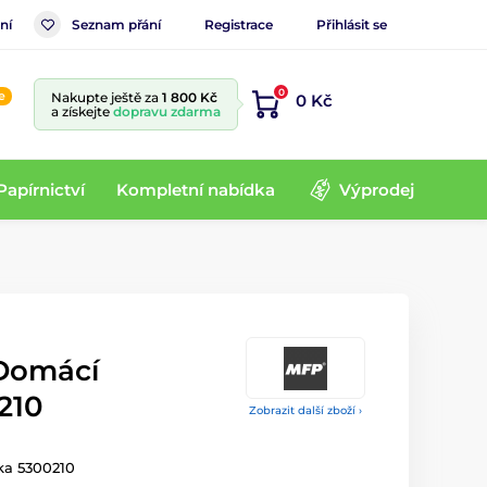
ní
Seznam přání
Registrace
Přihlásit se
0
e
Nakupte ještě za
1 800 Kč
0 Kč
a získejte
dopravu zdarma
Papírnictví
Kompletní nabídka
Výprodej
Domácí
210
Zobrazit další zboží ›
ka 5300210