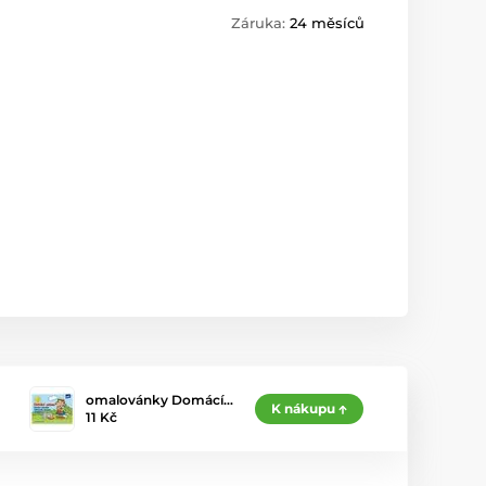
Záruka:
24 měsíců
omalovánky Domácí…
K nákupu
11 Kč