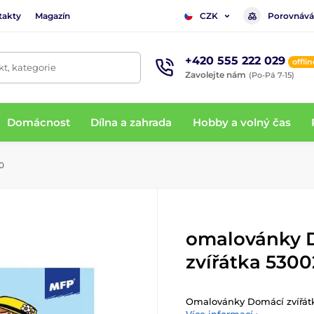
takty
Magazín
Porovnává
CZK
+420 555 222 029
offlin
t, kategorie
Zavolejte nám
(Po-Pá 7-15)
Domácnost
Dílna a zahrada
Hobby a volný čas
0
omalovánky 
zvířátka 5300
Omalovánky Domácí zvířát