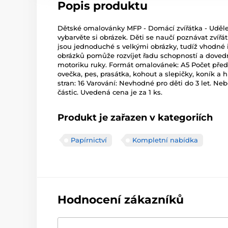
Popis produktu
Dětské omalovánky MFP - Domácí zvířátka - Uděle
vybarvěte si obrázek. Děti se naučí poznávat zvířá
jsou jednoduché s velkými obrázky, tudíž vhodné i
obrázků pomůže rozvíjet řadu schopností a doved
motoriku ruky. Formát omalovánek: A5 Počet předl
ovečka, pes, prasátka, kohout a slepičky, koník a h
stran: 16 Varování: Nevhodné pro děti do 3 let. N
částic. Uvedená cena je za 1 ks.
Produkt je zařazen v kategoriích
Papírnictví
Kompletní nabídka
Hodnocení zákazníků