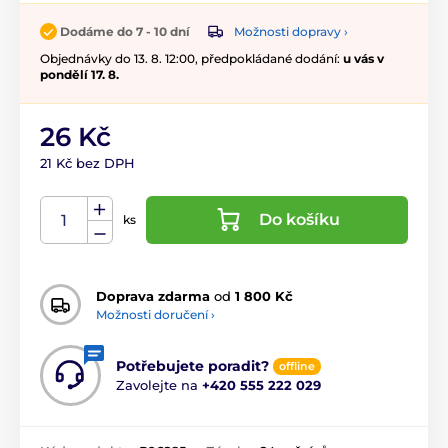
Možnosti dopravy ›
Dodáme do 7 - 10 dní
Objednávky do 13. 8. 12:00, předpokládané dodání:
u vás v
pondělí 17. 8.
26 Kč
21 Kč bez DPH
Do košíku
ks
Doprava zdarma
od
1 800 Kč
Možnosti doručení ›
Potřebujete poradit?
offline
Zavolejte na
+420 555 222 029