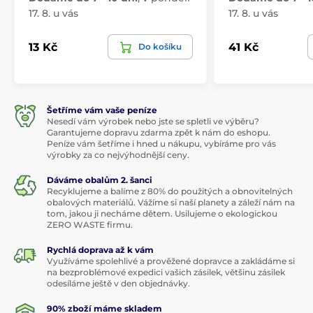
17. 8. u vás
17. 8. u vás
13 Kč
41 Kč
Do košíku
Šetříme vám vaše peníze
Nesedí vám výrobek nebo jste se spletli ve výběru?
Garantujeme dopravu zdarma zpět k nám do eshopu.
Peníze vám šetříme i hned u nákupu, vybíráme pro vás
výrobky za co nejvýhodnější ceny.
Dáváme obalům 2. šanci
Recyklujeme a balíme z 80% do použitých a obnovitelných
obalových materiálů. Vážíme si naší planety a záleží nám na
tom, jakou ji necháme dětem. Usilujeme o ekologickou
ZERO WASTE firmu.
Rychlá doprava až k vám
Využíváme spolehlivé a prověžené dopravce a zakládáme si
na bezproblémové expedici vašich zásilek, většinu zásilek
odesíláme ještě v den objednávky.
90% zboží máme skladem