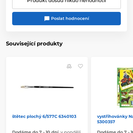
Produkt dosud nikdo nehodnotil
Poslat hodnocení
Související produkty
štětec plochý 6/577C 6340103
vystřihovánky N
5300357
Dodáme do 7 - 10 dní
,
v pondělí
Dodáme do 7 - 1