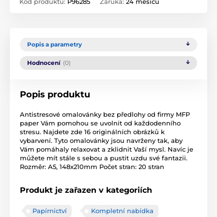
Kód produktu:
P96285
Záruka:
24 měsíců
Popis a parametry
Hodnocení
(0)
Popis produktu
Antistresové omalovánky bez předlohy od firmy MFP
paper Vám pomohou se uvolnit od každodenního
stresu. Najdete zde 16 originálních obrázků k
vybarvení. Tyto omalovánky jsou navrženy tak, aby
Vám pomáhaly relaxovat a zklidnit Vaší mysl. Navíc je
můžete mít stále s sebou a pustit uzdu své fantazii.
Rozměr: A5, 148x210mm Počet stran: 20 stran
Produkt je zařazen v kategoriích
Papírnictví
Kompletní nabídka