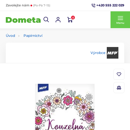
+420 555 222 029
Zavolejte nám
(Po-Pá 7-15)
0
Menu
Úvod
Papírnictví
Výrobce