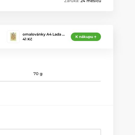
Záruka:
24 měsíců
omalovánky A4 Lada …
K nákupu
41 Kč
70 g