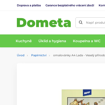
Doprava a platba
Garance bezplatného vrácení zboží
Kon
Např. produk
Kuchyně
Úklid a hygiena
Koupelna a WC
Úvod
Papírnictví
omalovánky A4 Lada - Veselý přírodo