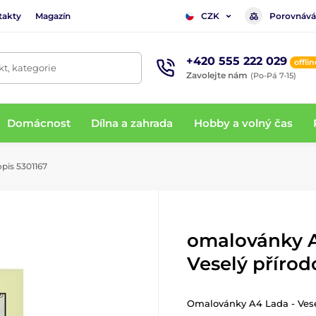
takty
Magazín
Porovnává
CZK
+420 555 222 029
offlin
t, kategorie
Zavolejte nám
(Po-Pá 7-15)
Domácnost
Dílna a zahrada
Hobby a volný čas
pis 5301167
omalovánky A
Veselý přírod
Omalovánky A4 Lada - Vese