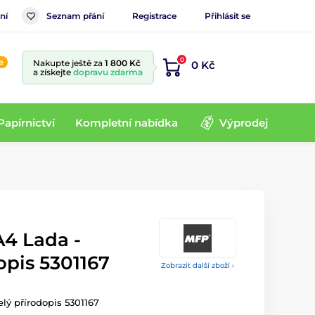
ní
Seznam přání
Registrace
Přihlásit se
0
e
Nakupte ještě za
1 800 Kč
0 Kč
a získejte
dopravu zdarma
Papírnictví
Kompletní nabídka
Výprodej
4 Lada -
opis 5301167
Zobrazit další zboží ›
lý přírodopis 5301167