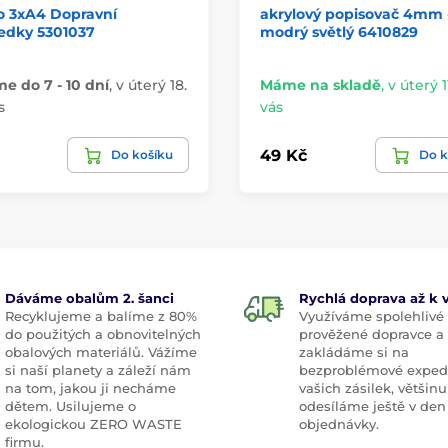
o 3xA4 Dopravní
akrylový popisovač 4mm 
edky 5301037
modrý světlý 6410829
 do 7 - 10 dní
,
v úterý 18.
Máme na skladě
,
v úterý 11
s
vás
49 Kč
Do košíku
Do k
Dáváme obalům 2. šanci
Rychlá doprava až k
Recyklujeme a balíme z 80%
Využíváme spolehlivé
do použitých a obnovitelných
prověžené dopravce a
obalových materiálů. Vážíme
zakládáme si na
si naší planety a záleží nám
bezproblémové exped
na tom, jakou ji necháme
vašich zásilek, většinu
dětem. Usilujeme o
odesíláme ještě v den
ekologickou ZERO WASTE
objednávky.
firmu.