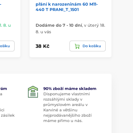
-
přání k narozeninám 60 M11-
ba
440 T PRANI_T_1501
40
. 8. u
Dodáme do 7 - 10 dní
,
v úterý 18.
Do
8. u vás
8. 
38 Kč
33
ošíku
Do košíku
 vám
90% zboží máme skladem
 a
Disponujeme vlastními
rozsáhlými sklady v
průmyslovém areálu v
ici
Karviné a většinu
 zásilek
nejprodávanějšího zboží
máme přímo u nás.