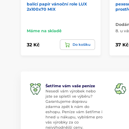
balící papír vánoční role LUX
pexes
2x100x70 MIX
prostř
Dodáme
Máme na skladě
8. u vá
32 Kč
37 Kč
Do košíku
Šetříme vám vaše peníze
Nesedí vám výrobek nebo
jste se spletli ve výběru?
Garantujeme dopravu
zdarma zpět k nám do
eshopu. Peníze vám šetříme i
hned u nákupu, vybíráme pro
vás výrobky za co
nejvýhodnější ceny.