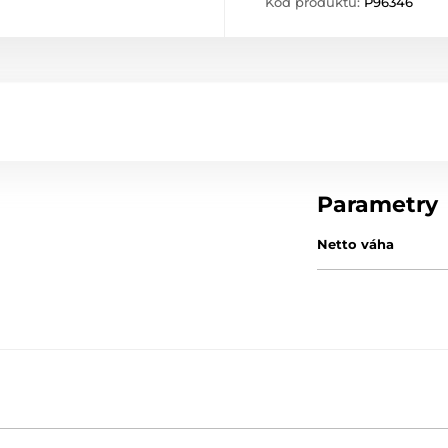
Kód produktu:
P96346
Parametry
Netto váha