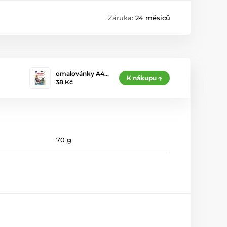
Záruka:
24 měsíců
omalovánky A4…
K nákupu
38 Kč
70 g