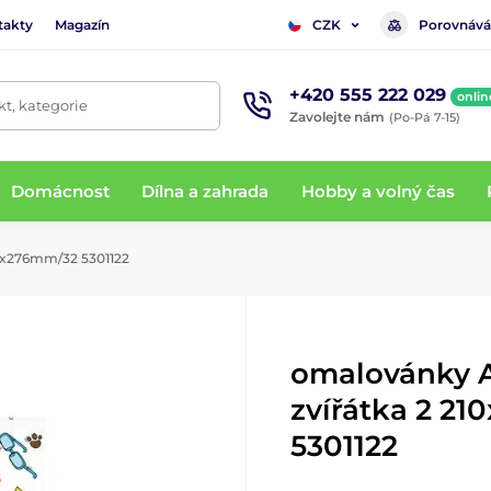
takty
Magazín
Porovnává
CZK
+420 555 222 029
onlin
t, kategorie
Zavolejte nám
(Po-Pá 7-15)
Domácnost
Dílna a zahrada
Hobby a volný čas
0x276mm/32 5301122
omalovánky 
zvířátka 2 2
5301122