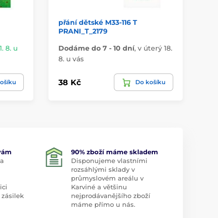
přání dětské M33-116 T
př
PRANI_T_2179
T 
. 8. u
Dodáme do 7 - 10 dní
,
v úterý 18.
Do
8. u vás
8. 
38 Kč
38
ošíku
Do košíku
 vám
90% zboží máme skladem
 a
Disponujeme vlastními
rozsáhlými sklady v
průmyslovém areálu v
ici
Karviné a většinu
 zásilek
nejprodávanějšího zboží
máme přímo u nás.