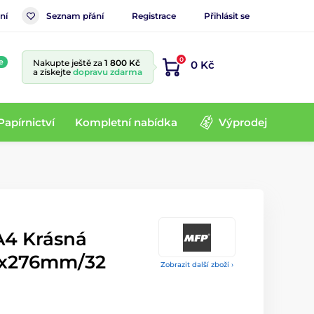
ní
Seznam přání
Registrace
Přihlásit se
0
e
Nakupte ještě za
1 800 Kč
0 Kč
a získejte
dopravu zdarma
Papírnictví
Kompletní nabídka
Výprodej
A4 Krásná
10x276mm/32
Zobrazit další zboží ›