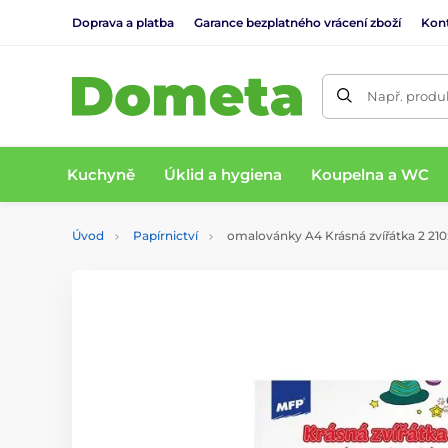
Doprava a platba
Garance bezplatného vrácení zboží
Kon
Např. produk
Kuchyně
Úklid a hygiena
Koupelna a WC
Úvod
Papírnictví
omalovánky A4 Krásná zvířátka 2 21