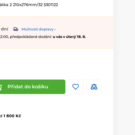
átka 2 210x276mm/32 5301122
 dní
Možnosti dopravy ›
 12:00, předpokládané dodání:
u vás v úterý 18. 8.
Přidat do košíku
d
1 800 Kč