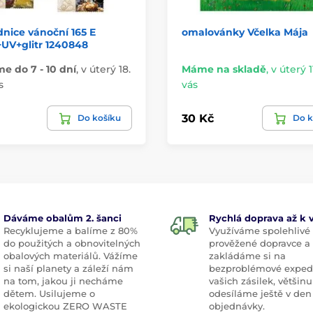
nice vánoční 165 E
omalovánky Včelka Mája
UV+glitr 1240848
 do 7 - 10 dní
,
v úterý 18.
Máme na skladě
,
v úterý 11
s
vás
30 Kč
Do košíku
Do k
Dáváme obalům 2. šanci
Rychlá doprava až k
Recyklujeme a balíme z 80%
Využíváme spolehlivé
do použitých a obnovitelných
prověžené dopravce a
obalových materiálů. Vážíme
zakládáme si na
si naší planety a záleží nám
bezproblémové exped
na tom, jakou ji necháme
vašich zásilek, většinu
dětem. Usilujeme o
odesíláme ještě v den
ekologickou ZERO WASTE
objednávky.