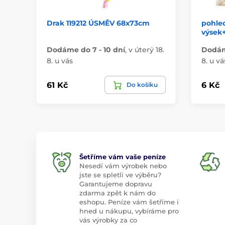
Drak 119212 ÚSMĚV 68x73cm
pohled
výsek+
Dodáme do 7 - 10 dní
,
v úterý 18.
Dodáme
8. u vás
8. u vá
61 Kč
6 Kč
Do košíku
Šetříme vám vaše peníze
Nesedí vám výrobek nebo
jste se spletli ve výběru?
Garantujeme dopravu
zdarma zpět k nám do
eshopu. Peníze vám šetříme i
hned u nákupu, vybíráme pro
vás výrobky za co