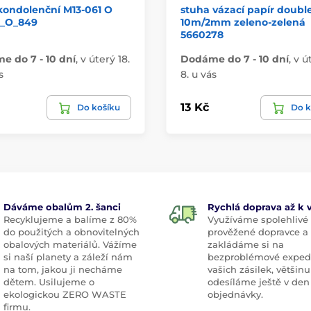
kondolenční M13-061 O
stuha vázací papír doubl
_O_849
10m/2mm zeleno-zelená
5660278
 do 7 - 10 dní
,
v úterý 18.
Dodáme do 7 - 10 dní
,
v ú
s
8. u vás
13 Kč
Do košíku
Do k
Dáváme obalům 2. šanci
Rychlá doprava až k
Recyklujeme a balíme z 80%
Využíváme spolehlivé
do použitých a obnovitelných
prověžené dopravce a
obalových materiálů. Vážíme
zakládáme si na
si naší planety a záleží nám
bezproblémové exped
na tom, jakou ji necháme
vašich zásilek, většinu
dětem. Usilujeme o
odesíláme ještě v den
ekologickou ZERO WASTE
objednávky.
firmu.