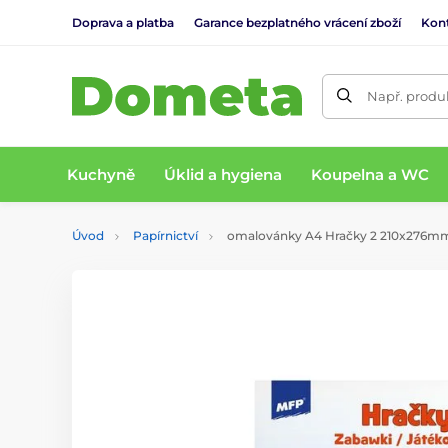
Doprava a platba
Garance bezplatného vrácení zboží
Kon
Např. produk
Kuchyně
Úklid a hygiena
Koupelna a WC
Úvod
Papírnictví
omalovánky A4 Hračky 2 210x276mm/