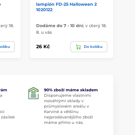
e
lampión FD-25 Halloween 2
ko
1020122
10
terý 18.
Dodáme do 7 - 10 dní
,
v úterý 18.
Do
8. u vás
8. 
26 Kč
43
ošíku
Do košíku
 vám
90% zboží máme skladem
 a
Disponujeme vlastními
rozsáhlými sklady v
průmyslovém areálu v
ici
Karviné a většinu
 zásilek
nejprodávanějšího zboží
máme přímo u nás.