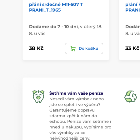
přání srdečné M11-507 T
přání 
PRANI_T_1965
PRANI
Dodáme do 7 - 10 dní
,
v úterý 18.
Dodáme
8. u vás
8. u vá
38 Kč
33 Kč
Do košíku
Šetříme vám vaše peníze
Nesedí vám výrobek nebo
jste se spletli ve výběru?
Garantujeme dopravu
zdarma zpět k nám do
eshopu. Peníze vám šetříme i
hned u nákupu, vybíráme pro
vás výrobky za co
nejvýhodnější ceny.