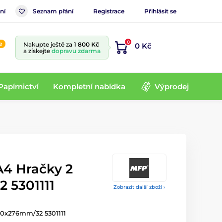
ní
Seznam přání
Registrace
Přihlásit se
0
e
Nakupte ještě za
1 800 Kč
0 Kč
a získejte
dopravu zdarma
Papírnictví
Kompletní nabídka
Výprodej
4 Hračky 2
 5301111
Zobrazit další zboží ›
10x276mm/32 5301111