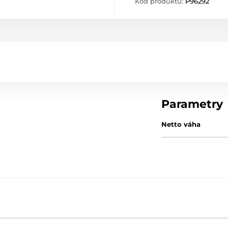
Kód produktu:
P96292
Parametry
Netto váha