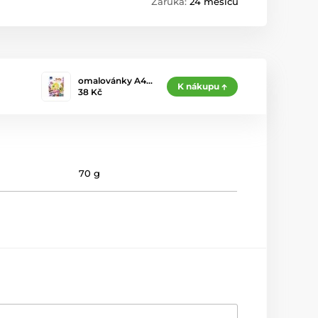
Záruka:
24 měsíců
omalovánky A4…
K nákupu
38 Kč
70 g