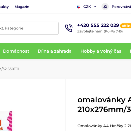
takty
Magazín
Porovnává
CZK
+420 555 222 029
offlin
t, kategorie
Zavolejte nám
(Po-Pá 7-15)
Domácnost
Dílna a zahrada
Hobby a volný čas
32 5301111
omalovánky A
210x276mm/32
Omalovánky A4 Hračky 2 2