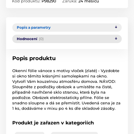
Kód produktu:
P98290
Záruka:
24 měsíců
Popis a parametry
Hodnocení
(0)
Popis produktu
Okenní fólie vánoce s motivy vloček (zlaté) - Vyzdobte
si okno těmito krásnými samolepkami na okno.
Vytvoří Vám kouzelnou atmosféru domova. NÁVOD:
Sloupněte z podložky obrázek a umístěte na čisté,
případně navlhčené sklo stranou, která byla na
podložce. Obrázek elektrostaticky přilne. Fólie se
snadno sloupne a dá se přemístit. Uvedená cena je za
1 ks, dodáváme v mixu po 4 ks dle skladové zásoby.
Produkt je zařazen v kategoriích