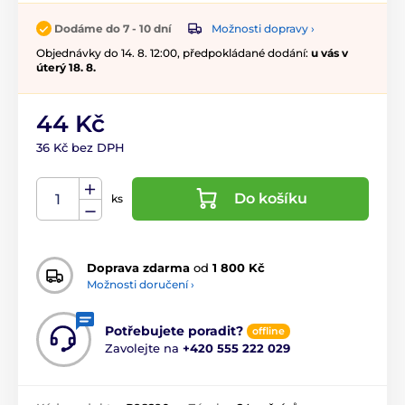
Možnosti dopravy ›
Dodáme do 7 - 10 dní
Objednávky do 14. 8. 12:00, předpokládané dodání:
u vás v
úterý 18. 8.
44 Kč
36 Kč bez DPH
Do košíku
ks
Doprava zdarma
od
1 800 Kč
Možnosti doručení ›
Potřebujete poradit?
offline
Zavolejte na
+420 555 222 029