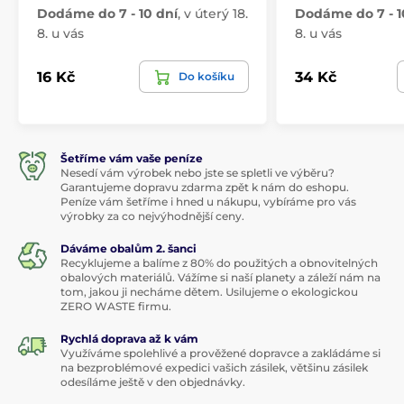
Dodáme do 7 - 10 dní
,
v úterý 18.
Dodáme do 7 - 1
8. u vás
8. u vás
16 Kč
34 Kč
Do košíku
Šetříme vám vaše peníze
Nesedí vám výrobek nebo jste se spletli ve výběru?
Garantujeme dopravu zdarma zpět k nám do eshopu.
Peníze vám šetříme i hned u nákupu, vybíráme pro vás
výrobky za co nejvýhodnější ceny.
Dáváme obalům 2. šanci
Recyklujeme a balíme z 80% do použitých a obnovitelných
obalových materiálů. Vážíme si naší planety a záleží nám na
tom, jakou ji necháme dětem. Usilujeme o ekologickou
ZERO WASTE firmu.
Rychlá doprava až k vám
Využíváme spolehlivé a prověžené dopravce a zakládáme si
na bezproblémové expedici vašich zásilek, většinu zásilek
odesíláme ještě v den objednávky.