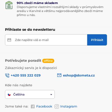
90% zboží máme skladem
Disponujeme vlastními rozsáhlými sklady v průmyslovém
areálu v Karviné a většinu nejprodávanějšího zboží máme
přímo u nás.
Přihlaste se do newsletteru
Zde napište váš e-mail
Přihlásit
Potřebujete poradit
offline
Zákaznický servis je k dispozici
+420 555 222 029
eshop@dometa.cz
Kde nás najdete
Čeština
Jsme také na:
Facebook
Instagram