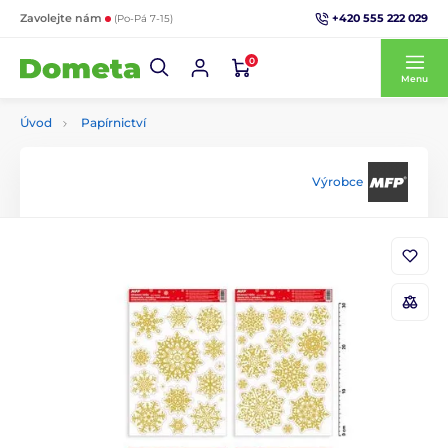
+420 555 222 029
Zavolejte nám
(Po-Pá 7-15)
0
Menu
Úvod
Papírnictví
Výrobce