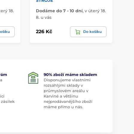
STROJE
terý 18.
Dodáme do 7 - 10 dní
,
v úterý 18.
Do
8. u vás
8. 
226 Kč
19
ošíku
Do košíku
 vám
90% zboží máme skladem
 a
Disponujeme vlastními
rozsáhlými sklady v
průmyslovém areálu v
ici
Karviné a většinu
 zásilek
nejprodávanějšího zboží
máme přímo u nás.