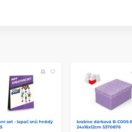
vní set - lapač snů hnědý
krabice dárková B-C005-
5
24x16x12cm 5370876