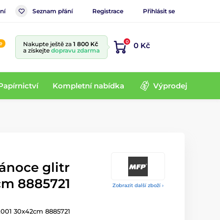
ní
Seznam přání
Registrace
Přihlásit se
0
e
Nakupte ještě za
1 800 Kč
0 Kč
a získejte
dopravu zdarma
Papírnictví
Kompletní nabídka
Výprodej
ánoce glitr
cm 8885721
Zobrazit další zboží ›
VA001 30x42cm 8885721