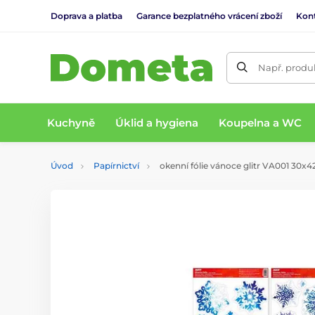
Doprava a platba
Garance bezplatného vrácení zboží
Kon
Např. produk
Kuchyně
Úklid a hygiena
Koupelna a WC
Úvod
Papírnictví
okenní fólie vánoce glitr VA001 30x