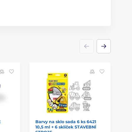
E
Barvy na sklo sada 6 ks 6421
bl
10,5 ml + 6 sklíček STAVEBNÍ
10