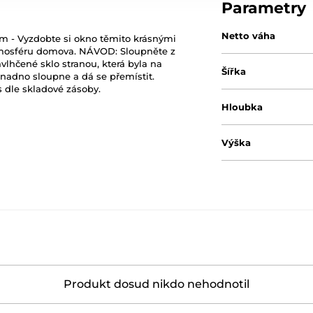
Parametry
Netto váha
rem - Vyzdobte si okno těmito krásnými
mosféru domova. NÁVOD: Sloupněte z
vlhčené sklo stranou, která byla na
Šířka
 snadno sloupne a dá se přemístit.
 dle skladové zásoby.
Hloubka
Výška
Produkt dosud nikdo nehodnotil