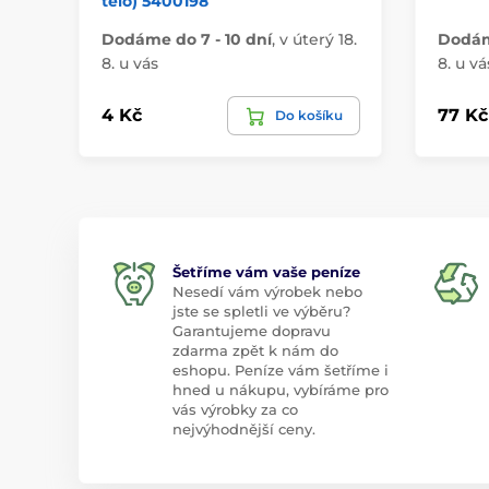
tělo) 5400198
Dodáme do 7 - 10 dní
,
v úterý 18.
Dodáme
8. u vás
8. u vá
4 Kč
77 Kč
Do košíku
Šetříme vám vaše peníze
Nesedí vám výrobek nebo
jste se spletli ve výběru?
Garantujeme dopravu
zdarma zpět k nám do
eshopu. Peníze vám šetříme i
hned u nákupu, vybíráme pro
vás výrobky za co
nejvýhodnější ceny.