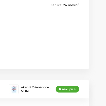
Záruka:
24 měsíců
okenní fólie vánoce…
K nákupu
55 Kč