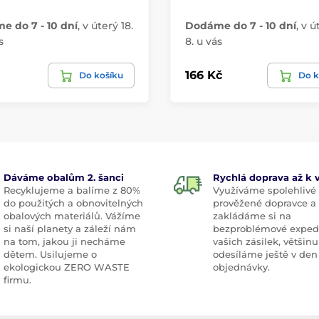
 do 7 - 10 dní
,
v úterý 18.
Dodáme do 7 - 10 dní
,
v ú
s
8. u vás
166 Kč
Do košíku
Do k
Dáváme obalům 2. šanci
Rychlá doprava až k
Recyklujeme a balíme z 80%
Využíváme spolehlivé
do použitých a obnovitelných
prověžené dopravce a
obalových materiálů. Vážíme
zakládáme si na
si naší planety a záleží nám
bezproblémové exped
na tom, jakou ji necháme
vašich zásilek, většinu
dětem. Usilujeme o
odesíláme ještě v den
ekologickou ZERO WASTE
objednávky.
firmu.