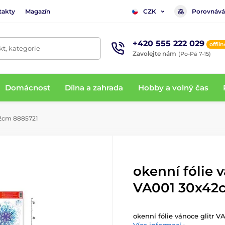
takty
Magazín
Porovnává
CZK
+420 555 222 029
offlin
t, kategorie
Zavolejte nám
(Po-Pá 7-15)
Domácnost
Dílna a zahrada
Hobby a volný čas
42cm 8885721
okenní fólie v
VA001 30x42
okenní fólie vánoce glitr 