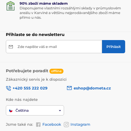
90% zboží máme skladem
Disponujeme vlastními rozsáhlými sklady v průmyslovém
areálu v Karviné a většinu nejprodávanějšího zboží máme
přímo u nás.
Přihlaste se do newsletteru
Zde napište váš e-mail
Přihlásit
Potřebujete poradit
offline
Zákaznický servis je k dispozici
+420 555 222 029
eshop@dometa.cz
Kde nás najdete
Čeština
Jsme také na:
Facebook
Instagram