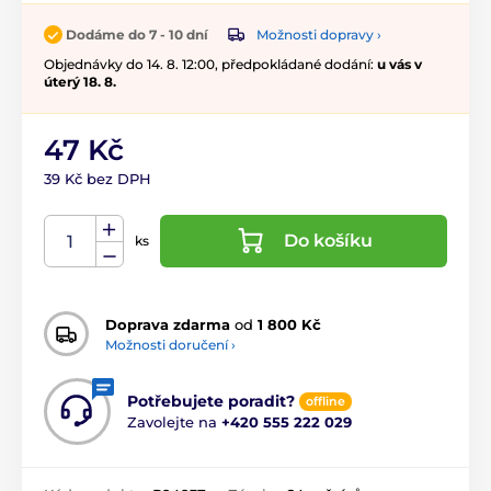
Možnosti dopravy ›
Dodáme do 7 - 10 dní
Objednávky do 14. 8. 12:00, předpokládané dodání:
u vás v
úterý 18. 8.
47 Kč
39 Kč bez DPH
Do košíku
ks
Doprava zdarma
od
1 800 Kč
Možnosti doručení ›
Potřebujete poradit?
offline
Zavolejte na
+420 555 222 029