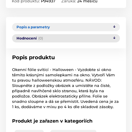
Kód produktu:
P94937
Záruka:
24 měsíců
Popis a parametry
Hodnocení
(0)
Popis produktu
Okenní fólie svítící - Halloween - Vyzdobte si okno
těmito krásnými samolepkami na okno. Vytvoří Vám
tu pravou halloweenskou atmosféru. NÁVOD:
Sloupněte z podložky obrázek a umístěte na čisté,
případně navlhčené sklo stranou, která byla na
podložce. Obrázek elektrostaticky přilne. Folie se
snadno sloupne a dá se přemístit. Uvedená cena je za
1 ks, dodáváme v mixu po 4 ks dle skladové zásoby.
Produkt je zařazen v kategoriích