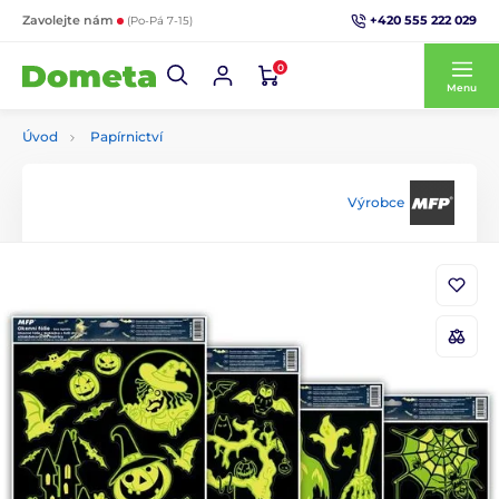
+420 555 222 029
Zavolejte nám
(Po-Pá 7-15)
0
Menu
Úvod
Papírnictví
Výrobce