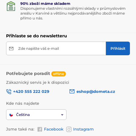
90% zboží máme skladem
Disponujeme vlastními rozsáhlými sklady v průmyslovém
areálu v Karviné a většinu nejprodávanějšího zboží máme
přímo u nás.
Přihlaste se do newsletteru
Zde napište váš e-mail
Přihlásit
Potřebujete poradit
offline
Zákaznický servis je k dispozici
+420 555 222 029
eshop@dometa.cz
Kde nás najdete
Čeština
Jsme také na:
Facebook
Instagram