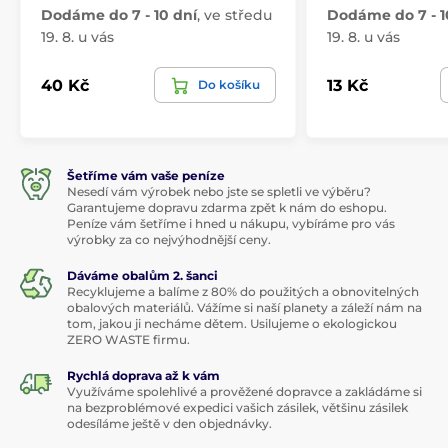
Dodáme do 7 - 10 dní
,
ve středu
Dodáme do 7 - 1
19. 8. u vás
19. 8. u vás
40 Kč
13 Kč
Do košíku
Šetříme vám vaše peníze
Nesedí vám výrobek nebo jste se spletli ve výběru?
Garantujeme dopravu zdarma zpět k nám do eshopu.
Peníze vám šetříme i hned u nákupu, vybíráme pro vás
výrobky za co nejvýhodnější ceny.
Dáváme obalům 2. šanci
Recyklujeme a balíme z 80% do použitých a obnovitelných
obalových materiálů. Vážíme si naší planety a záleží nám na
tom, jakou ji necháme dětem. Usilujeme o ekologickou
ZERO WASTE firmu.
Rychlá doprava až k vám
Využíváme spolehlivé a prověžené dopravce a zakládáme si
na bezproblémové expedici vašich zásilek, většinu zásilek
odesíláme ještě v den objednávky.