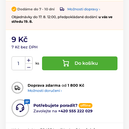
Možnosti dopravy ›
Dodáme do 7 - 10 dní
Objednávky do 17. 8. 12:00, předpokládané dodání:
u vás ve
středu 19. 8.
9 Kč
7 Kč bez DPH
Do košíku
ks
Doprava zdarma
od
1 800 Kč
Možnosti doručení ›
Potřebujete poradit?
offline
Zavolejte na
+420 555 222 029