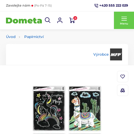
+420 555 222 029
Zavolejte nám
(Po-Pá 7-15)
0
Menu
Úvod
Papírnictví
Výrobce