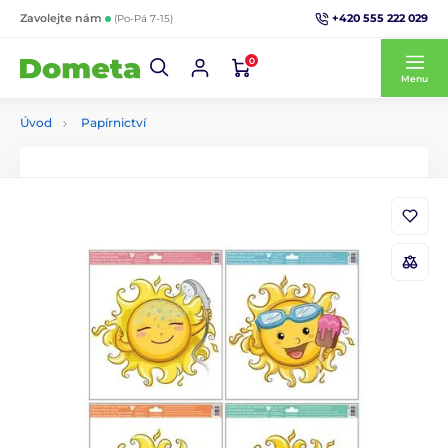
+420 555 222 029
Zavolejte nám
(Po-Pá 7-15)
0
Menu
Úvod
Papírnictví