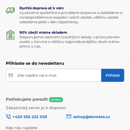
Rychlá doprava až k vám
Využíváme spolehlivé a prověžené dopravce a zakládáme si
na bezproblémové expedici vašich zásilek, většinu zásilek
odesíláme ještě v den objednávky.
90% zboží máme skladem
Disponujeme vlastními rozsáhlými sklady v průmyslovém
areálu v Karviné a většinu nejprodávanějšího zboží máme
přímo u nás.
Přihlaste se do newsletteru
Zde napište váš e-mail
Přihlásit
Potřebujete poradit
online
Zákaznický servis je k dispozici
+420 555 222 029
eshop@dometa.cz
Kde nás najdete