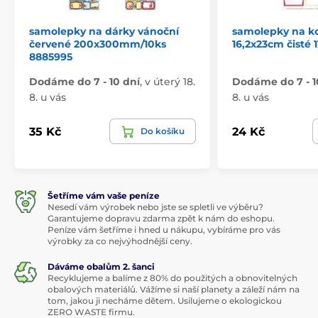
samolepky na dárky vánoční
samolepky na k
červené 200x300mm/10ks
16,2x23cm čisté 
8885995
Dodáme do 7 - 10 dní
,
v úterý 18.
Dodáme do 7 - 1
8. u vás
8. u vás
35 Kč
24 Kč
Do košíku
Šetříme vám vaše peníze
Nesedí vám výrobek nebo jste se spletli ve výběru?
Garantujeme dopravu zdarma zpět k nám do eshopu.
Peníze vám šetříme i hned u nákupu, vybíráme pro vás
výrobky za co nejvýhodnější ceny.
Dáváme obalům 2. šanci
Recyklujeme a balíme z 80% do použitých a obnovitelných
obalových materiálů. Vážíme si naší planety a záleží nám na
tom, jakou ji necháme dětem. Usilujeme o ekologickou
ZERO WASTE firmu.