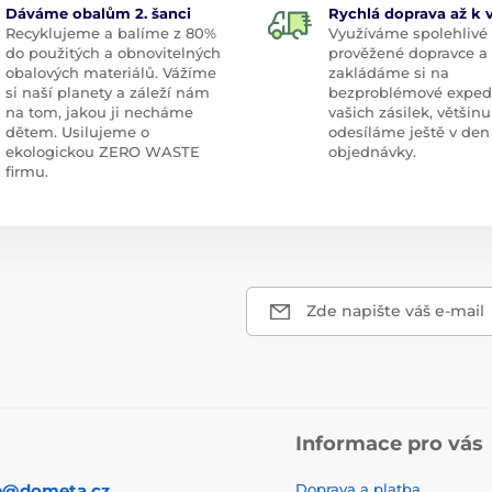
Dáváme obalům 2. šanci
Rychlá doprava až k
Recyklujeme a balíme z 80%
Využíváme spolehlivé
do použitých a obnovitelných
prověžené dopravce a
obalových materiálů. Vážíme
zakládáme si na
si naší planety a záleží nám
bezproblémové exped
na tom, jakou ji necháme
vašich zásilek, většinu
dětem. Usilujeme o
odesíláme ještě v den
ekologickou ZERO WASTE
objednávky.
firmu.
Zde napište váš e-mail
Informace pro vás
p@dometa.cz
Doprava a platba