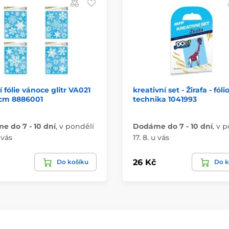
 fólie vánoce glitr VA021
kreativní set - Žirafa - fóli
cm 8886001
technika 1041993
 do 7 - 10 dní
,
v pondělí
Dodáme do 7 - 10 dní
,
v p
 vás
17. 8. u vás
26 Kč
Do košíku
Do k