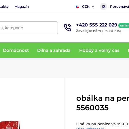
takty
Magazín
Porovnává
CZK
+420 555 222 029
onlin
t, kategorie
Zavolejte nám
(Po-Pá 7-15)
Domácnost
Dílna a zahrada
Hobby a volný čas
obálka na pe
5560035
Obálka na peníze va 99-00