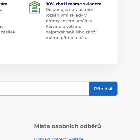
 vám
90% zboží máme skladem
 a
Disponujeme vlastními
rozsáhlými sklady v
průmyslovém areálu v
ici
Karviné a většinu
 zásilek
nejprodávanějšího zboží
máme přímo u nás.
Přihlásit
Místa osobních odběrů
Domácí potřeby v Praze