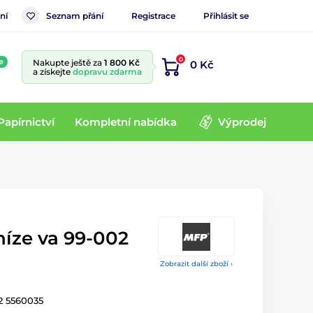
ní
Seznam přání
Registrace
Přihlásit se
0
e
Nakupte ještě za
1 800 Kč
0 Kč
a získejte
dopravu zdarma
Papírnictví
Kompletní nabídka
Výprodej
níze va 99-002
Zobrazit další zboží ›
2 5560035