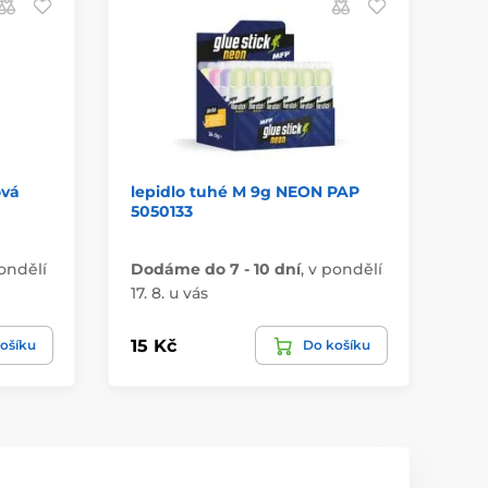
ová
lepidlo tuhé M 9g NEON PAP
mo
5050133
ba
ondělí
Dodáme do 7 - 10 dní
,
v pondělí
Do
17. 8. u vás
17.
15 Kč
49
ošíku
Do košíku