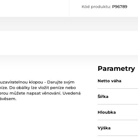
Kód produktu:
P96789
Parametry
Netto váha
zavíratelnou klopou - Darujte svým
ze. Do obálky lze vložit peníze nebo
 kterou můžete napsat věnování. Uvedená
Šířka
závěsem.
Hloubka
Výška