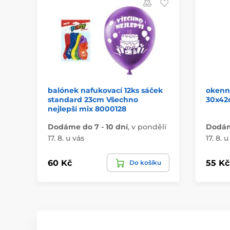
balónek nafukovací 12ks sáček
okenní
standard 23cm Všechno
30x42
nejlepší mix 8000128
Dodáme do 7 - 10 dní
,
v pondělí
Dodáme
17. 8. u vás
17. 8. u
60 Kč
55 Kč
Do košíku