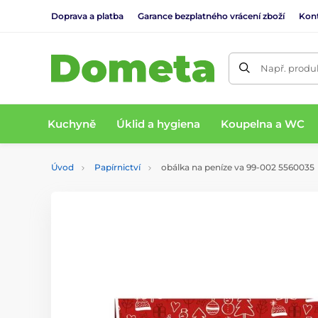
Doprava a platba
Garance bezplatného vrácení zboží
Kon
Např. produk
Kuchyně
Úklid a hygiena
Koupelna a WC
Úvod
Papírnictví
obálka na peníze va 99-002 5560035