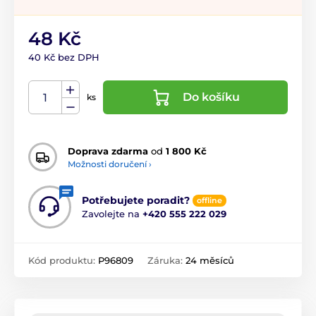
48 Kč
40 Kč bez DPH
Do košíku
ks
Doprava zdarma
od
1 800 Kč
Možnosti doručení ›
Potřebujete poradit?
offline
Zavolejte na
+420 555 222 029
Kód produktu:
P96809
Záruka:
24 měsíců