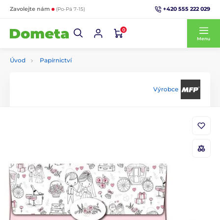
+420 555 222 029
Zavolejte nám
(Po-Pá 7-15)
0
Menu
Úvod
Papírnictví
Výrobce