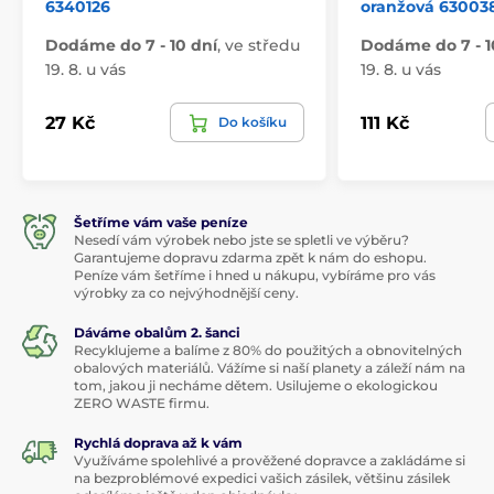
6340126
oranžová 63003
Dodáme do 7 - 10 dní
,
ve středu
Dodáme do 7 - 1
19. 8. u vás
19. 8. u vás
27 Kč
111 Kč
Do košíku
Šetříme vám vaše peníze
Nesedí vám výrobek nebo jste se spletli ve výběru?
Garantujeme dopravu zdarma zpět k nám do eshopu.
Peníze vám šetříme i hned u nákupu, vybíráme pro vás
výrobky za co nejvýhodnější ceny.
Dáváme obalům 2. šanci
Recyklujeme a balíme z 80% do použitých a obnovitelných
obalových materiálů. Vážíme si naší planety a záleží nám na
tom, jakou ji necháme dětem. Usilujeme o ekologickou
ZERO WASTE firmu.
Rychlá doprava až k vám
Využíváme spolehlivé a prověžené dopravce a zakládáme si
na bezproblémové expedici vašich zásilek, většinu zásilek