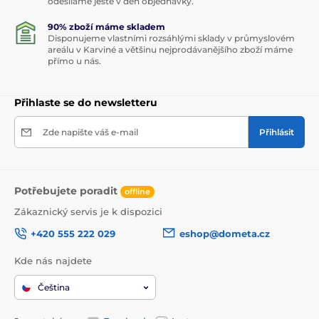
odesíláme ještě v den objednávky.
90% zboží máme skladem
Disponujeme vlastními rozsáhlými sklady v průmyslovém
areálu v Karviné a většinu nejprodávanějšího zboží máme
přímo u nás.
Přihlaste se do newsletteru
Zde napište váš e-mail
Přihlásit
Potřebujete poradit
offline
Zákaznický servis je k dispozici
+420 555 222 029
eshop@dometa.cz
Kde nás najdete
Čeština