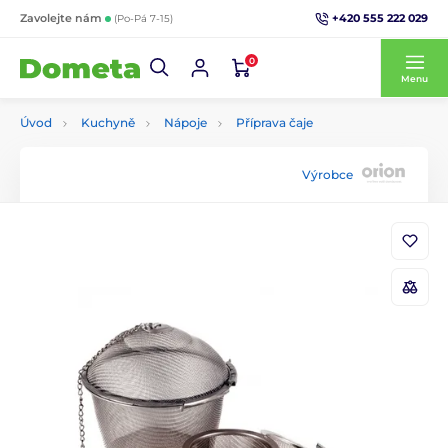
+420 555 222 029
Zavolejte nám
(Po-Pá 7-15)
0
Menu
Úvod
Kuchyně
Nápoje
Příprava čaje
Výrobce