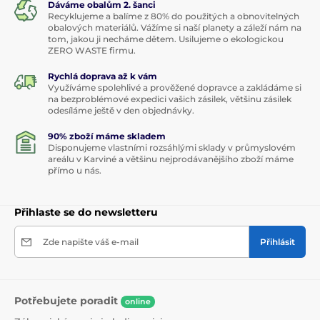
Dáváme obalům 2. šanci
Recyklujeme a balíme z 80% do použitých a obnovitelných
obalových materiálů. Vážíme si naší planety a záleží nám na
tom, jakou ji necháme dětem. Usilujeme o ekologickou
ZERO WASTE firmu.
Rychlá doprava až k vám
Využíváme spolehlivé a prověžené dopravce a zakládáme si
na bezproblémové expedici vašich zásilek, většinu zásilek
odesíláme ještě v den objednávky.
90% zboží máme skladem
Disponujeme vlastními rozsáhlými sklady v průmyslovém
areálu v Karviné a většinu nejprodávanějšího zboží máme
přímo u nás.
Přihlaste se do newsletteru
Zde napište váš e-mail
Přihlásit
Potřebujete poradit
online